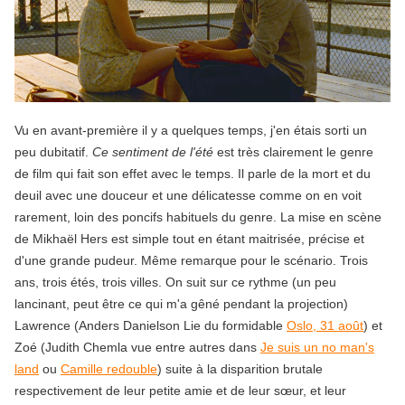
Vu en avant-première il y a quelques temps, j'en étais sorti un
peu dubitatif.
Ce sentiment de l'été
est très clairement le genre
de film qui fait son effet avec le temps. Il parle de la mort et du
deuil avec une douceur et une délicatesse comme on en voit
rarement, loin des poncifs habituels du genre. La mise en scène
de Mikhaël Hers est simple tout en étant maitrisée, précise et
d'une grande pudeur. Même remarque pour le scénario. Trois
ans, trois étés, trois villes. On suit sur ce rythme (un peu
lancinant, peut être ce qui m'a gêné pendant la projection)
Lawrence (Anders Danielson Lie du formidable
Oslo, 31 août
) et
Zoé (Judith Chemla vue entre autres dans
Je suis un no man's
land
ou
Camille redouble
) suite à la disparition brutale
respectivement de leur petite amie et de leur sœur, et leur