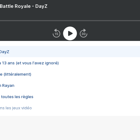
 Battle Royale - DayZ
 DayZ
 a 13 ans (et vous l'avez ignoré)
e (littéralement)
im Rayan
 toutes les règles
s les jeux vidéo
us choquant de Rockstar ? - Le scandale BULLY
e plus moche de Steam