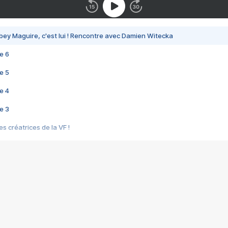
bey Maguire, c'est lui ! Rencontre avec Damien Witecka
e 6
e 5
e 4
e 3
s créatrices de la VF !
e 2
e 1
e Mektoub My Love arrive enfin ! Rencontre avec Shaïn Boumedine et Sal
i : après Toni en famille
elle réalise le bouleversant Dites lui que je l'aime