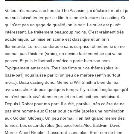
Vu les très mauvais échos de The Assasin, j'ai déclaré forfait et je
me suis laissé tenter par ce film à la seule lecture du casting. Ce
qui n'est pas un gage de qualité, on le sait. Le sujet est plutôt
intéressant. Le traitement beaucoup moins. C'est vraiment très
académique. La mise en scène est classique et un brin
flemmarde. Le récit se déroule sans surprise, et même si on ne
connait pas l’histoire (vraie), on devine facilement ce qui va se
passer. Et puis le football américain porte bien son nom.
Typiquement américain. Tous les films sur ce thème
(plus le
base-ball)
nous laisse par ici un peu de marbre (enfin surtout
moi...). Beau casting donc. Même si Will Smith a bien du mal
avec ses choix depuis quelques temps. Il y a bien longtemps qu'il
ne s'est pas trouvé dans un projet un tant soit peu séduisant.
Depuis I,Robot pour ma part. Il a été, parait-il, très colère de ne
pas être nommé aux Oscar pour ce rôle (après une nomination
aux Golden Globes). Un peu normal, il en fait quand même des
tonnes. Les seconds rôles (les excellents Alec Baldwin, David
Morse, Albert Brooks...) assurent, sans plus. Bref, rien de bien