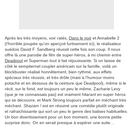
Après les très moyens, voir ratés,
Dans le noir
et Annabelle 2
(l'horrible poupée qu'on aperçoit furtivement ici), le réalisateur
suédois David F. Sandberg réussit cette fois son coup. Il nous
offre là une parodie de film de super-héros, à mi chemin entre
Deadpool
et Superman tout à fait réjouissante. Si on laisse de
côté le sempiternel couplet américain sur la famille, voilà un
blockbuster réalisé honnêtement, bien rythmé, aux effets
spéciaux très réussis, et très drôle (mais à l'humour moins
potache et en dessous de la ceinture que Deadpool), même si le
récit, sur le fond, est toujours un peu le même. Zacharie Levy
(que je ne connaissais pas) est vraiment hilarant en super héros
qui se découvre, et Mark Strong toujours parfait en méchant très
méchant.
Shazam !
est en résumé une comédie plutôt originale
et rafraichissante qui sort un peu le genre des balises habituelles.
Un bon divertissement pour un bon moment, une bonne petite
surprise donc. On en serait presque à espérer une suite...