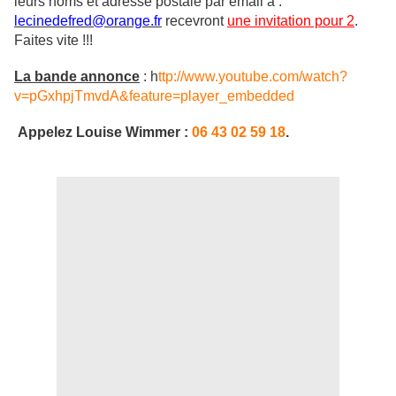
leurs noms et adresse postale par email à :
lecinedefred@orange.fr
recevront
une invitation pour 2
.
Faites vite !!!
La bande annonce
: h
ttp://www.youtube.com/watch?
v=pGxhpjTmvdA&feature=player_embedded
Appelez Louise Wimmer :
06 43 02 59 18
.