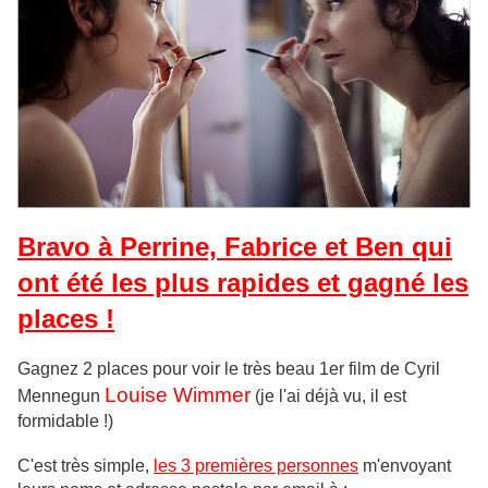
Bravo à Perrine, Fabrice et Ben qui
ont été les plus rapides et gagné les
places !
Gagnez 2 places pour voir le très beau 1er film de Cyril
Louise Wimmer
Mennegun
(je l'ai déjà vu, il est
formidable !)
C'est très simple,
les 3 premières personnes
m'envoyant