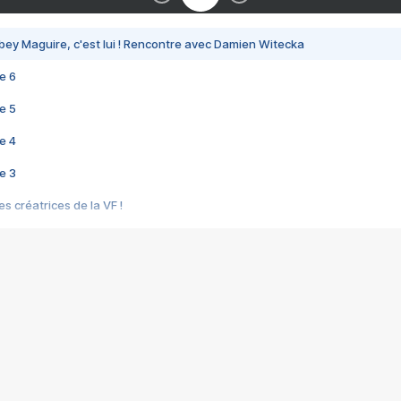
bey Maguire, c'est lui ! Rencontre avec Damien Witecka
e 6
e 5
e 4
e 3
s créatrices de la VF !
e 2
e 1
e Mektoub My Love arrive enfin ! Rencontre avec Shaïn Boumedine et Sal
i : après Toni en famille
elle réalise le bouleversant Dites lui que je l'aime
ais ! Rencontre autour de Vie privée de Rebecca Zlotowski