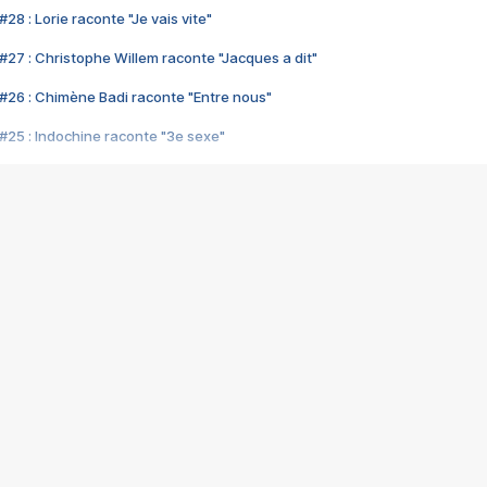
28 : Lorie raconte "Je vais vite"
#27 : Christophe Willem raconte "Jacques a dit"
#26 : Chimène Badi raconte "Entre nous"
#25 : Indochine raconte "3e sexe"
#24 : Zaho raconte "C'est chelou"
#23 : Patrick Bruel raconte "Au café des délices"
#22 : Kyo raconte "Le chemin"
#21 : Nolwenn Leroy raconte "Cassé"
#20 : Patrick Hernandez raconte "Born to be alive"
#19 : Lorie raconte "Près de moi"
#18 : Michael Jones raconte "A nos actes manqués" (avec Jean-Jacque
#17 : Khaled raconte "Aïcha"