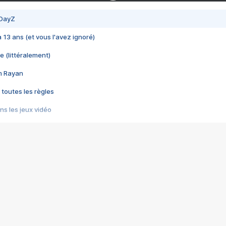
 DayZ
 a 13 ans (et vous l'avez ignoré)
e (littéralement)
im Rayan
 toutes les règles
s les jeux vidéo
us choquant de Rockstar ? - Le scandale BULLY
e plus moche de Steam
du RÊVE tourne au CAUCHEMAR
pendant 8 heures
it… à tort
umiliés par un jeu vidéo