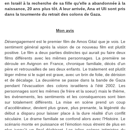
en Israël à la recherche de sa fille qu'elle a abandonnée à la
naissance, 20 ans plus tôt. A leur arrivée, Ana et Uli sont pris
dans la tourmente du retrait des colons de Gaza.
Mon avis
Désengagement
est le premier film de Amos Gitaï que je vois. Le
sentiment général après la vision de ce nouveau film est plutôt
positive. Le film a deux parties distinctes qui aurait pu faire deux
films différents avec les mêmes personnages. La première se
déroule en Avignon en France, chronique familiale, décès d'un
père et retrouvailles de ses deux enfants. Le traitement est plutôt
léger même si le sujet est grave, avec un brin de folie, de dérision
et de décalage. La deuxième se passe dans la bande de Gaza
pendant l'évacuation des colons israéliens à l'été 2002. Les
personnages sont les mêmes (le frère et la soeur) mais le thème,
les évènements, les sentiments et les conséquences sont bien
sur totalement différents. La mise en scène prend un coup
d'accélérateur, devient plus grave, plus prenante, la légèreté du
début a disparu pour laisser place à la dure réalité d'un conflit
séculaire. Le drame familiale se confond alors avec l'Histoire. Le
scénario monte en puissance et l'émotion nous étreint de plus en
plus jusqu'à un final déchirant. Les jolies scènes intimistes du