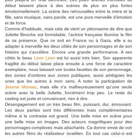
début laissent place à des scènes de plus en plus fortes
émotionnellement. La scène des retrouvailles entre la mère et la
fille, sans musique, sans parole, est une pure merveille d'émotion
et de force.
Comme d'habitude, mais cela de vient un pléonasme de dire que
Juliette Binoche est formidable, l'actrice française illumine le film
de sa présence. Que ce soit en France ou à Gaza, elle a su
adapter à merveille les deux côtés de son personnages et de son
histoire qui s'accélère. Encore une grande performance. A ses
côtés le beau
Liron Levo
est lui aussi très bien. Son apparente
fragilité du début laisse place ensuite à une force de caractère
exemplaire, nous laissant voir toutes facettes de son personnage,
des zones d'ombres aux zones publiques, aussi ambigües les
unes que les autres à mon sens. A noter la participation de
Jeanne Moreau
, mais elle n'a malheureusement qu'une seule
scène avec la belle Juliette, forcément trop peu. Le reste du
casting est juste et convaincant, rien à dire.
Désengagement
est un très beau film, puissant, dur, émouvant.
Les deux parties sont très différentes mais complémentaires
même si le contraste est grand. Une belle mise en scène pour
une belle mise en images. Des acteurs magnifiques pour des
personnages complexes mais attachants. Ca donne envie de voir
les autres films du réalisateur israélien. En tout cas celui-ci est