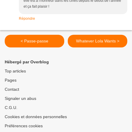
elle est à l'honneur dans les cinés depuis le début de l'année
et ça fait plaisir !
Répondre
< Passe-passe
Whatever Lola Wants >
Hébergé par Overblog
Top articles
Pages
Contact
Signaler un abus
C.G.U.
Cookies et données personnelles
Préférences cookies