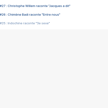
#27 : Christophe Willem raconte "Jacques a dit"
#26 : Chimène Badi raconte "Entre nous"
#25 : Indochine raconte "3e sexe"
#24 : Zaho raconte "C'est chelou"
#23 : Patrick Bruel raconte "Au café des délices"
#22 : Kyo raconte "Le chemin"
#21 : Nolwenn Leroy raconte "Cassé"
#20 : Patrick Hernandez raconte "Born to be alive"
#19 : Lorie raconte "Près de moi"
#18 : Michael Jones raconte "A nos actes manqués" (avec Jean-Jacque
#17 : Khaled raconte "Aïcha"
#16 : Corneille raconte "Parce qu'on vient de loin"