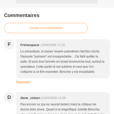
Commentaires
Ajouter un commentaire
F
Fritzlangueur
22/04/2008 17:10
Le préambule, le baiser israelo-palestinien fait très cliché,
l'épisode "parisien" est insupportable... J'ai failli quitter la
salle. Et puis tout l'arrivée en Israel bouleverse tout, surtout le
spectateur. Cette partie là est sublime et vaut que l'on
s'attache à ce film essentiel. Binoche y est inoubliable.
Répondre
D
diane_selwyn
21/04/2008 13:38
Pas encore vu (ça ne saurait tarder) mais ta critique me
donne bien envie. Quant à la magnifique Juliette Binoche,