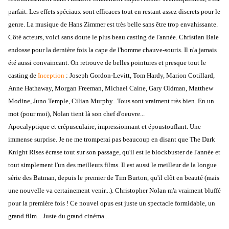
parfait. Les effets spéciaux sont efficaces tout en restant assez discrets pour le
genre. La musique de Hans Zimmer est très belle sans être trop envahissante.
Côté acteurs, voici sans doute le plus beau casting de l'année. Christian Bale
endosse pour la dernière fois la cape de l'homme chauve-souris. Il n'a jamais
été aussi convaincant. On retrouve de belles pointures et presque tout le
casting de
Inception
: Joseph Gordon-Levitt, Tom Hardy, Marion Cotillard,
Anne Hathaway, Morgan Freeman, Michael Caine, Gary Oldman, Matthew
Modine, Juno Temple, Cilian Murphy...Tous sont vraiment très bien. En un
mot (pour moi), Nolan tient là son chef d'oeuvre...
Apocalyptique et crépusculaire, impressionnant et époustouflant. Une
immense surprise. Je ne me tromperai pas beaucoup en disant que The Dark
Knight Rises écrase tout sur son passage, qu'il est le blockbuster de l'année et
tout simplement l'un des meilleurs films. Il est aussi le meilleur de la longue
série des Batman, depuis le premier de Tim Burton, qu'il clôt en beauté (mais
une nouvelle va certainement venir...). Christopher Nolan m'a vraiment bluffé
pour la première fois ! Ce nouvel opus est juste un spectacle formidable, un
grand film... Juste du grand cinéma...