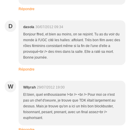
Répondre
D
dasola
30/07/2012 09:34
Bonjour ffred, et bien au moins, on se rejoint. Tu as du voir du
monde à l'UGC cité les halles: affolant. Très bon film avec des
rôles féminins consistant même si la fin de l'une d'elle a
provoqué<br /> des rires dans la salle. Elle a raté sa mort.
Bonne journée.
Répondre
W
Wilyrah
29/07/2012 19:00
Et bien, quel enthousiasme !<br /> <br /> Pour moi ce n'est
pas un chef d'oeuvre, je trouve que TDK était largement au
dessus. Mais je trouve qu'on a ici un très bon blockbuster,
foisonnant, pesant, prenant, avec un final assez<br />
euphorisant.
Répondre