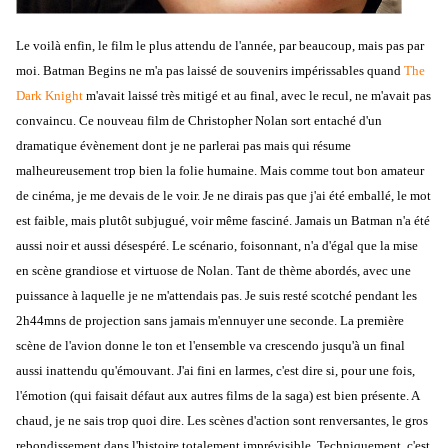
Le voilà enfin, le film le plus attendu de l'année, par beaucoup, mais pas par
moi. Batman Begins ne m'a pas laissé de souvenirs impérissables quand
The
Dark Knight
m'avait laissé très mitigé et au final, avec le recul, ne m'avait pas
convaincu. Ce nouveau film de Christopher Nolan sort entaché d'un
dramatique évènement dont je ne parlerai pas mais qui résume
malheureusement trop bien la folie humaine. Mais comme tout bon amateur
de cinéma, je me devais de le voir. Je ne dirais pas que j'ai été emballé, le mot
est faible, mais plutôt subjugué, voir même fasciné. Jamais un Batman n'a été
aussi noir et aussi désespéré. Le scénario, foisonnant, n'a d'égal que la mise
en scène grandiose et virtuose de Nolan. Tant de thème abordés, avec une
puissance à laquelle je ne m'attendais pas. Je suis resté scotché pendant les
2h44mns de projection sans jamais m'ennuyer une seconde. La première
scène de l'avion donne le ton et l'ensemble va crescendo jusqu'à un final
aussi inattendu qu'émouvant. J'ai fini en larmes, c'est dire si, pour une fois,
l'émotion (qui faisait défaut aux autres films de la saga) est bien présente. A
chaud, je ne sais trop quoi dire. Les scènes d'action sont renversantes, le gros
rebondissement dans l'histoire totalement imprévisible. Techniquement, c'est