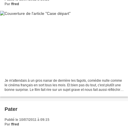
Par
ffred
Je m'attendais à un gros nanar de derrière les fagots, comédie nulle comme
le cinéma français en sort tous les mois. Et bien pas du tout, c'est plutôt une
bonne surprise. Le film fait rire sur un sujet grave et nous fait aussi réfléchir.
S'il est profondément...
Pater
Publié le 10/07/2011 à 09:15
Par
ffred