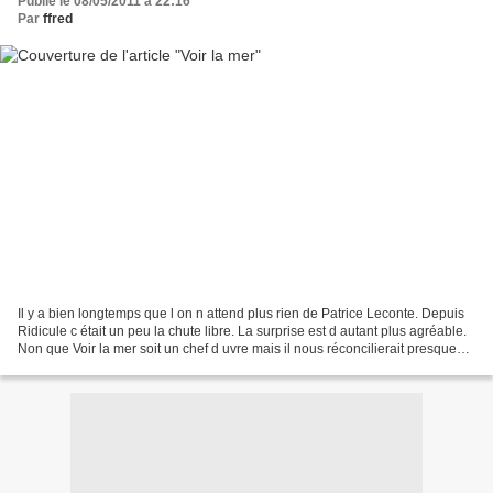
Publié le 08/05/2011 à 22:16
Par
ffred
Il y a bien longtemps que l on n attend plus rien de Patrice Leconte. Depuis
Ridicule c était un peu la chute libre. La surprise est d autant plus agréable.
Non que Voir la mer soit un chef d uvre mais il nous réconcilierait presque
avec le réalisateur....