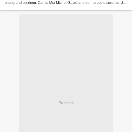
plus grand bonheur. Car ce Moi Michel G...est une bonne petite surprise. Je
n'y suis allé que pour Laurent Lafitte...
Publicité