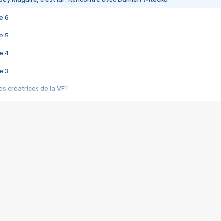
e 6
e 5
e 4
e 3
s créatrices de la VF !
e 2
e 1
e Mektoub My Love arrive enfin ! Rencontre avec Shaïn Boumedine et Sal
i : après Toni en famille
elle réalise le bouleversant Dites lui que je l'aime
ais ! Rencontre autour de Vie privée de Rebecca Zlotowski
 de Marguerite, Grave... Rencontre avec Ella Rumpf