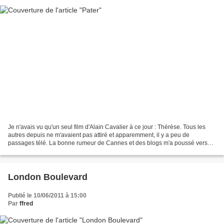
Je n'avais vu qu'un seul film d'Alain Cavalier à ce jour : Thérèse. Tous les
autres depuis ne m'avaient pas attiré et apparemment, il y a peu de
passages télé. La bonne rumeur de Cannes et des blogs m'a poussé vers
celui-ci. Je m'attendais à m'ennuyer...
London Boulevard
Publié le 10/06/2011 à 15:00
Par
ffred