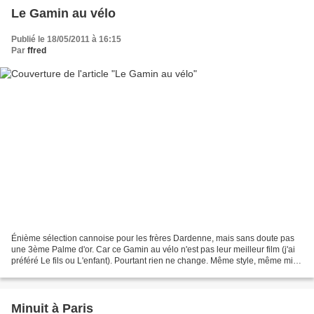
Le Gamin au vélo
Publié le 18/05/2011 à 16:15
Par
ffred
Énième sélection cannoise pour les frères Dardenne, mais sans doute pas
une 3ème Palme d'or. Car ce Gamin au vélo n'est pas leur meilleur film (j'ai
préféré Le fils ou L'enfant). Pourtant rien ne change. Même style, même mise
en scène, même scénario misérabiliste....
Minuit à Paris