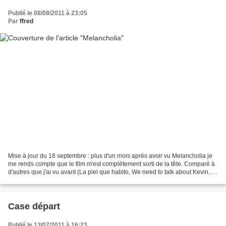
Publié le 08/08/2011 à 23:05
Par
ffred
Mise à jour du 18 septembre : plus d'un mois après avoir vu Melancholia je
me rends compte que le film m'est complètement sorti de la tête. Comparé à
d'autres que j'ai vu avant (La piel que habito, We need to talk about Kevin...)
ou bien plus tôt (Never...
Case départ
Publié le 13/07/2011 à 16:23