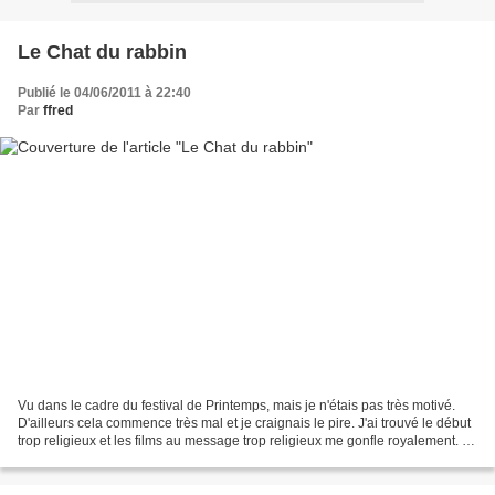
Le Chat du rabbin
Publié le 04/06/2011 à 22:40
Par
ffred
Vu dans le cadre du festival de Printemps, mais je n'étais pas très motivé.
D'ailleurs cela commence très mal et je craignais le pire. J'ai trouvé le début
trop religieux et les films au message trop religieux me gonfle royalement. Et
puis je trouvais...