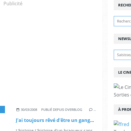
Publicité
RECHE
NEWSL
LE CIN
Sorties
À PRO
,
JEAN ROCHEFORT
,
4*
,
ARNO HINTJENS
,
EDOUARD BAER
,
ANNA MOUG
30/03/2008
PUBLIÉ DEPUIS OVERBLOG
…
J'ai toujours rêvé d'être un gangster
L'histoire L'histoire d'un braqueur sans