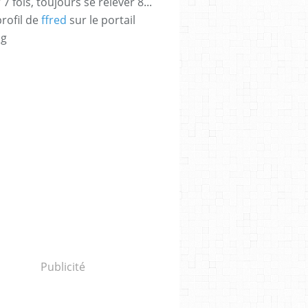
 fois, toujours se relever 8...
profil de
ffred
sur le portail
og
Publicité