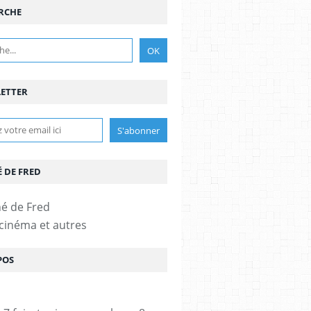
RCHE
ETTER
É DE FRED
 cinéma et autres
POS
LALIS