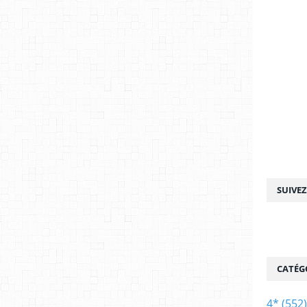
SUIVE
CATÉG
4*
(552)