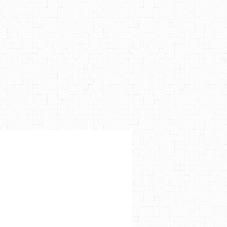
 LABED
,
ERIC CARAVACA