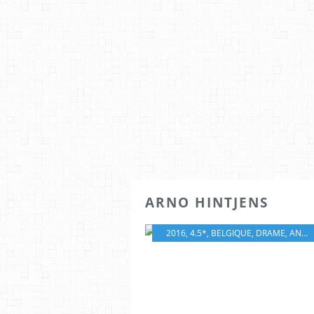
ARNO HINTJENS
2016
,
4.5*
,
BELGIQUE
,
DRAME
,
ANTOINE CUYPERS