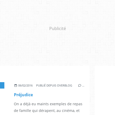
Publicité
,
NATHALIE BAYE
,
ARNO HINTJENS
,
THOMAS BLANCHARD
,
ARIANE
06/02/2016
PUBLIÉ DEPUIS OVERBLOG
…
Préjudice
On a déjà eu maints exemples de repas
de famille qui dérapent, au cinéma, et