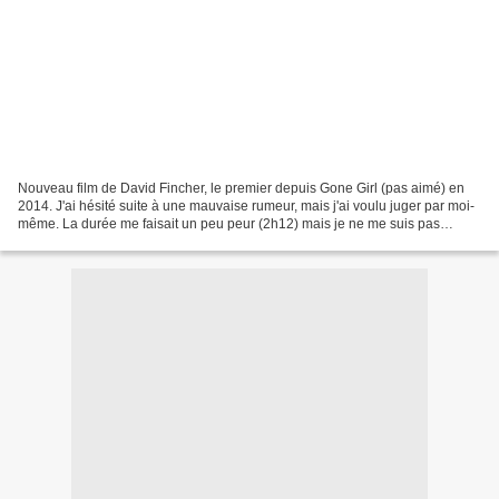
Nouveau film de David Fincher, le premier depuis Gone Girl (pas aimé) en
2014. J'ai hésité suite à une mauvaise rumeur, mais j'ai voulu juger par moi-
même. La durée me faisait un peu peur (2h12) mais je ne me suis pas
ennuyé une seule minute. Comme souvent...