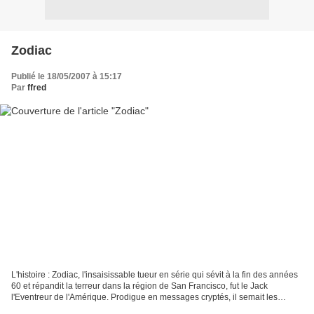
Zodiac
Publié le 18/05/2007 à 15:17
Par
ffred
L'histoire : Zodiac, l'insaisissable tueur en série qui sévit à la fin des années
60 et répandit la terreur dans la région de San Francisco, fut le Jack
l'Eventreur de l'Amérique. Prodigue en messages cryptés, il semait les
indices comme autant de cailloux...