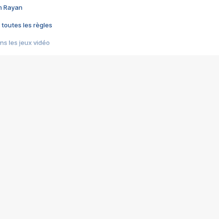
im Rayan
 toutes les règles
s les jeux vidéo
us choquant de Rockstar ? - Le scandale BULLY
e plus moche de Steam
du RÊVE tourne au CAUCHEMAR
pendant 8 heures
it… à tort
umiliés par un jeu vidéo
ire - Final Fantasy 8
ti un empire - Age of Empires
story DOFUS
tard, il crée l'un des pires jeux de tous les temps, MindsEye.