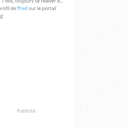
 fois, toujours se relever 8...
profil de
ffred
sur le portail
og
Publicité