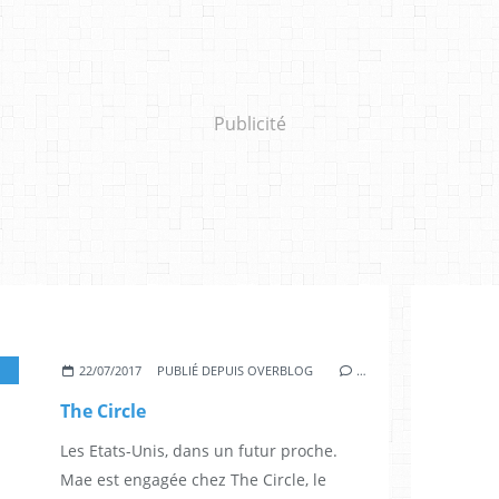
Publicité
,
EMMA WATSON
,
TOM HANKS
,
JOHN BOYEGA
,
KAREN GILLAN
,
ELLAR COLTRAN
22/07/2017
PUBLIÉ DEPUIS OVERBLOG
…
The Circle
Les Etats-Unis, dans un futur proche.
Mae est engagée chez The Circle, le