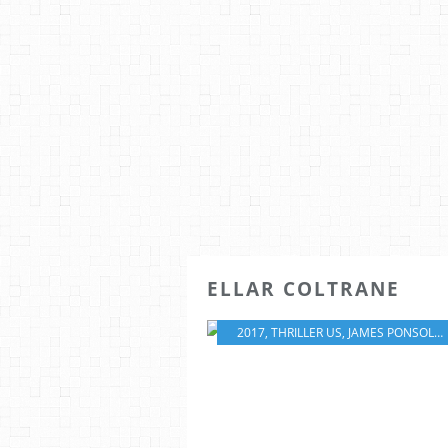
ELLAR COLTRANE
2017
,
THRILLER US
,
JAMES PONSOLDT