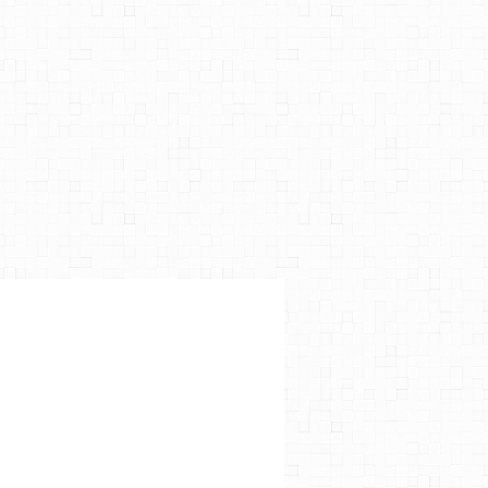
E
,
BILL PAXTON
,
GLENNE HEADLY
,
MAMOUDOU ATHIE
,
3.5*