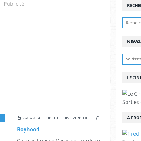
Publicité
RECHE
NEWSL
LE CIN
Sorties
À PRO
,
ETHAN HAWKE
,
ELLAR COLTRANE
,
PATRICIA ARQUETTE
25/07/2014
PUBLIÉ DEPUIS OVERBLOG
…
Boyhood
On y suit le jeune Mason de l’âge de six