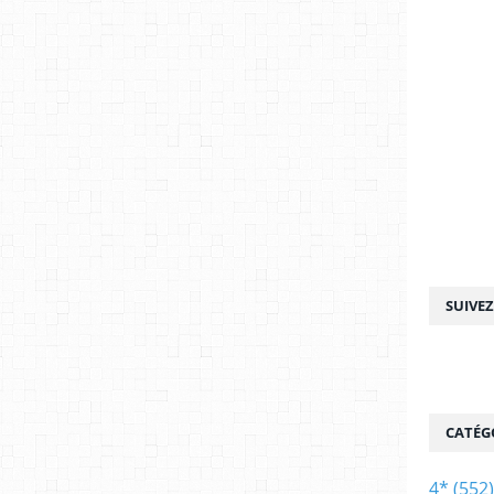
SUIVE
CATÉG
4*
(552)