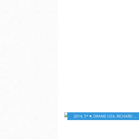
2014
,
5* ♥
,
DRAME USA
,
RICHARD LINKLATER