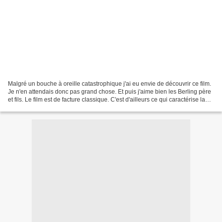
Malgré un bouche à oreille catastrophique j'ai eu envie de découvrir ce film.
Je n'en attendais donc pas grand chose. Et puis j'aime bien les Berling père
et fils. Le film est de facture classique. C'est d'ailleurs ce qui caractérise la
filmographie de...