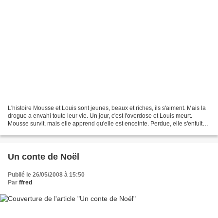
L'histoire Mousse et Louis sont jeunes, beaux et riches, ils s'aiment. Mais la
drogue a envahi toute leur vie. Un jour, c'est l'overdose et Louis meurt.
Mousse survit, mais elle apprend qu'elle est enceinte. Perdue, elle s'enfuit
dans une maison loin...
Un conte de Noël
Publié le 26/05/2008 à 15:50
Par
ffred