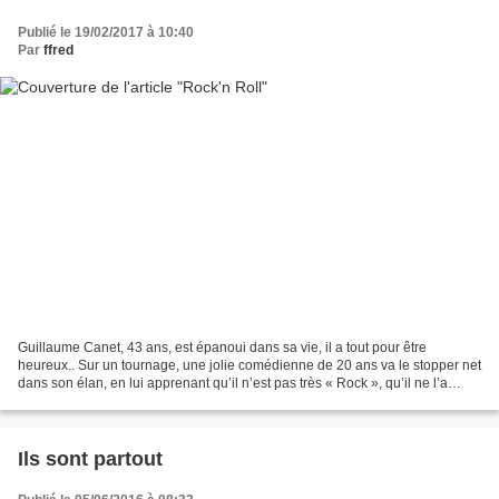
Publié le 19/02/2017 à 10:40
Par
ffred
Guillaume Canet, 43 ans, est épanoui dans sa vie, il a tout pour être
heureux.. Sur un tournage, une jolie comédienne de 20 ans va le stopper net
dans son élan, en lui apprenant qu’il n’est pas très « Rock », qu’il ne l’a
d’ailleurs jamais vraiment été,...
Ils sont partout