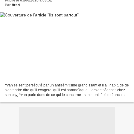
Publié le 05/06/2016 à 08:32
Par
ffred
Yvan se sent persécuté par un antisémitisme grandissant et il a l’habitude de
s’entendre dire qu’il exagère, qu’il est paranoïaque. Lors de séances chez
son psy, Yvan parle donc de ce qui le concerne : son identité, être français et
juif aujourd’hui....