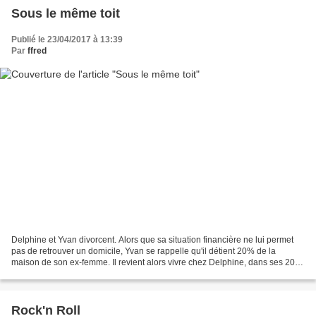
Sous le même toit
Publié le 23/04/2017 à 13:39
Par
ffred
Delphine et Yvan divorcent. Alors que sa situation financière ne lui permet
pas de retrouver un domicile, Yvan se rappelle qu'il détient 20% de la
maison de son ex-femme. Il revient alors vivre chez Delphine, dans ses 20%.
Les deux ex vont découvrir les...
Rock'n Roll