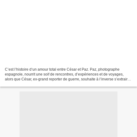
C’est l’histoire d‘un amour total entre César et Paz. Paz, photographe
espagnole, nourrit une soif de rencontres, d’expériences et de voyages,
alors que César, ex-grand reporter de guerre, souhaite à l’inverse s’extraire
du tumulte du monde. Paz est enceinte,...