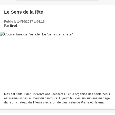
Le Sens de la fête
Publié le 14/10/2017 à 04:15
Par
ffred
Max est traiteur depuis trente ans. Des fêtes il en a organisé des centaines, il
est même un peu au bout du parcours. Aujourd'hui c'est un sublime mariage
dans un château du 17ème siècle, un de plus, celui de Pierre et Héléna.
Comme d'habitude, Max a...