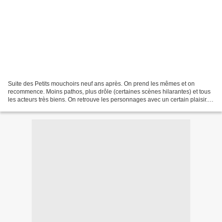
Suite des Petits mouchoirs neuf ans après. On prend les mêmes et on
recommence. Moins pathos, plus drôle (certaines scènes hilarantes) et tous
les acteurs très biens. On retrouve les personnages avec un certain plaisir.
Pas le chef d’œuvre de l'année...