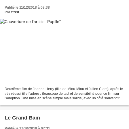
Publié le 11/12/2018 à 08:38
Par
ffred
Deuxième film de Jeanne Herry (fille de Miou-Miou et Julien Clerc), après le
très réussi Elle l'adore . Beaucoup de tact et de sensibilité pour ce film sur
l'adoption. Une mise en scène simple mais solide, avec un côté souvent très
documentaire. Un scénario...
Le Grand Bain
Publié le 27/10/2018 à 07:31