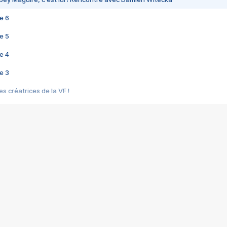
e 6
e 5
e 4
e 3
s créatrices de la VF !
e 2
e 1
e Mektoub My Love arrive enfin ! Rencontre avec Shaïn Boumedine et Sal
i : après Toni en famille
elle réalise le bouleversant Dites lui que je l'aime
ais ! Rencontre autour de Vie privée de Rebecca Zlotowski
 de Marguerite, Grave... Rencontre avec Ella Rumpf