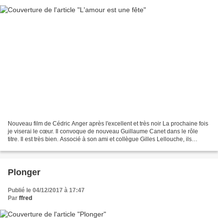
Nouveau film de Cédric Anger après l'excellent et très noir La prochaine fois
je viserai le cœur. Il convoque de nouveau Guillaume Canet dans le rôle
titre. Il est très bien. Associé à son ami et collègue Gilles Lellouche, ils
forment un duo plutôt réjouissant....
Plonger
Publié le 04/12/2017 à 17:47
Par
ffred