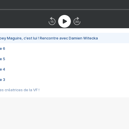
bey Maguire, c'est lui ! Rencontre avec Damien Witecka
e 6
e 5
e 4
e 3
s créatrices de la VF !
e 2
e 1
e Mektoub My Love arrive enfin ! Rencontre avec Shaïn Boumedine et Sal