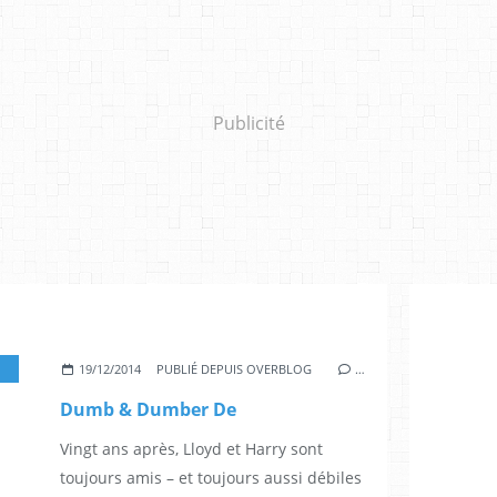
Publicité
,
JEFF DANIELS
,
KATHLEEN TURNER
19/12/2014
PUBLIÉ DEPUIS OVERBLOG
…
Dumb & Dumber De
Vingt ans après, Lloyd et Harry sont
toujours amis – et toujours aussi débiles