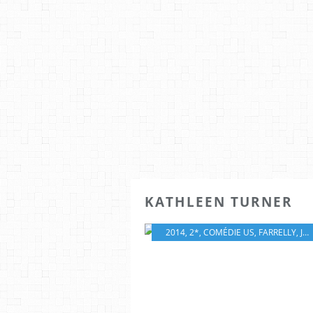
KATHLEEN TURNER
2014
,
2*
,
COMÉDIE US
,
FARRELLY
,
JIM CARREY