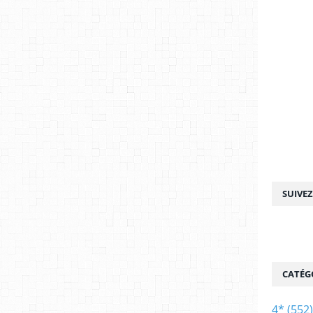
SUIVE
CATÉG
4*
(552)