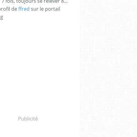
 fois, toujours se relever 8...
profil de
ffred
sur le portail
og
Publicité