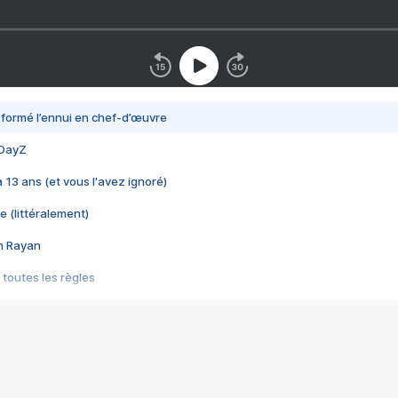
nsformé l’ennui en chef-d’œuvre
 DayZ
 a 13 ans (et vous l'avez ignoré)
e (littéralement)
im Rayan
 toutes les règles
s les jeux vidéo
us choquant de Rockstar ? - Le scandale BULLY
e plus moche de Steam