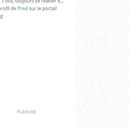
 fois, toujours se relever 8...
profil de
ffred
sur le portail
og
AC
,
VINCENT DESAGNAT
,
JÉRÔME COMMANDEUR
Publicité