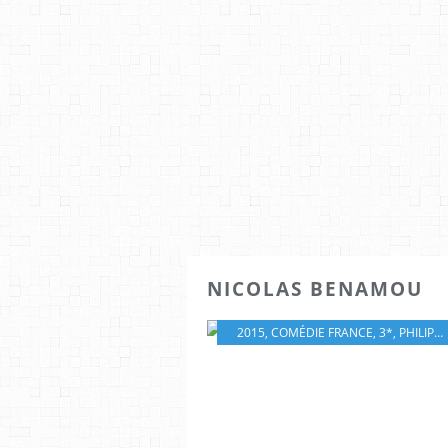
NICOLAS BENAMOU
2015
,
COMÉDIE FRANCE
,
3*
,
PHILIPPE LACHEAU