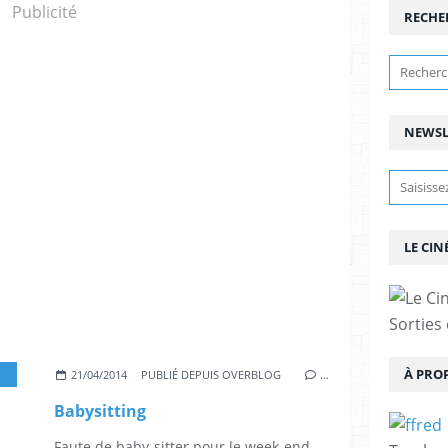
Publicité
RECHE
NEWSL
LE CIN
Sorties
À PRO
,
CLOTILDE COURAU
,
NICOLAS BENAMOU
,
PHILIPPE LACHEAU
,
VINCENT 
21/04/2014
PUBLIÉ DEPUIS OVERBLOG
…
Babysitting
Faute de baby-sitter pour le week-end,