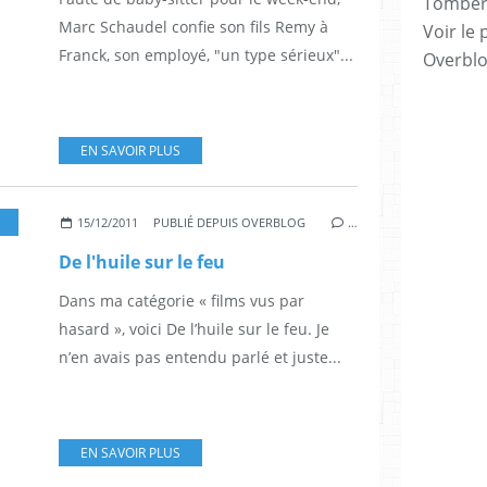
Tomber 7
Marc Schaudel confie son fils Remy à
Voir le 
Franck, son employé, "un type sérieux"...
Overbl
EN SAVOIR PLUS
,
VINCENT LACOSTE
,
0*
,
MICHAEL YOUN
,
NICOLAS BENAMOU
,
CLAUDE GENS
15/12/2011
PUBLIÉ DEPUIS OVERBLOG
…
De l'huile sur le feu
Dans ma catégorie « films vus par
hasard », voici De l’huile sur le feu. Je
n’en avais pas entendu parlé et juste...
EN SAVOIR PLUS