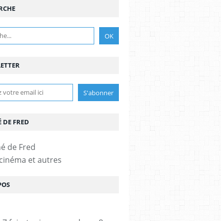
RCHE
ETTER
É DE FRED
 cinéma et autres
POS
DESAGNAT
,
JULIEN ARRUTI
,
PHILIPPE DUQUESNE