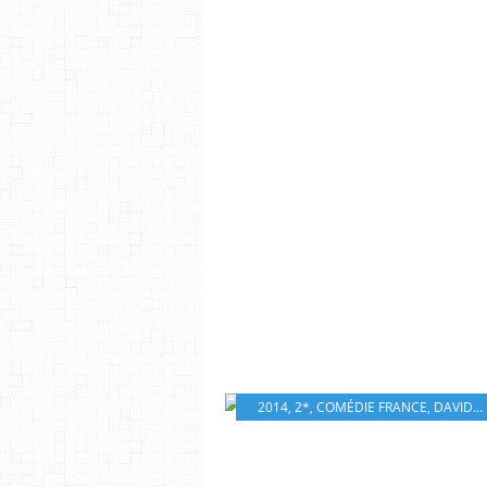
2014
,
2*
,
COMÉDIE FRANCE
,
DAVID SALLES