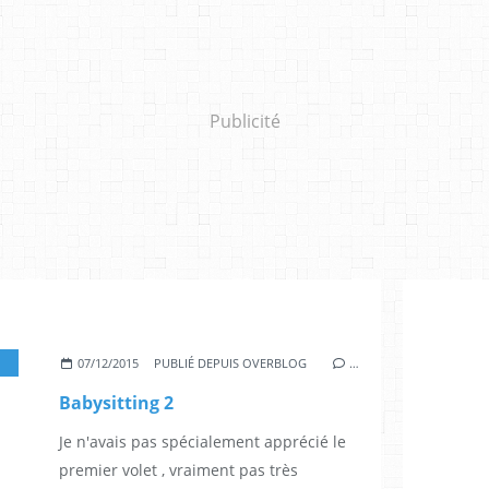
Publicité
,
NICOLAS BENAMOU
,
CHRISTIAN CLAVIER
,
VINCENT DESAGNAT
,
JULI
07/12/2015
PUBLIÉ DEPUIS OVERBLOG
…
Babysitting 2
Je n'avais pas spécialement apprécié le
premier volet , vraiment pas très