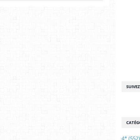
SUIVE
CATÉG
4*
(552)