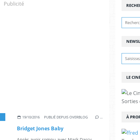
Publicité
RECHE
NEWSL
LE CIN
Sorties
À PRO
,
RENÉE ZELLWEGER
,
COLIN FIRTH
,
PATRICK DEMPSEY
,
JIM BROADBENT
,
E
19/10/2016
PUBLIÉ DEPUIS OVERBLOG
…
Bridget Jones Baby
Après avoir rompu avec Mark Darcy,