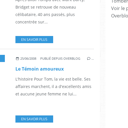
Tomber 7
Bridget se retrouve de nouveau
Voir le 
célibataire, 40 ans passés, plus
Overbl
concentrée sur...
EN SAVOIR PLUS
,
1*
,
PATRICK DEMPSEY
25/06/2008
PUBLIÉ DEPUIS OVERBLOG
…
Le Témoin amoureux
L'histoire Pour Tom, la vie est belle. Ses
affaires marchent, il a d'excellents amis
et aucune jeune femme ne lui...
EN SAVOIR PLUS