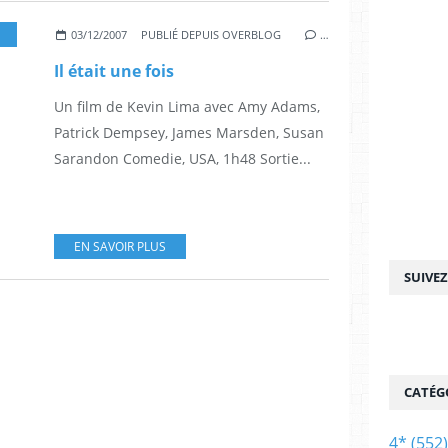
,
4*
,
DISNEY
,
PATRICK DEMPSEY
03/12/2007
PUBLIÉ DEPUIS OVERBLOG
…
Il était une fois
Un film de Kevin Lima avec Amy Adams,
Patrick Dempsey, James Marsden, Susan
Sarandon Comedie, USA, 1h48 Sortie...
EN SAVOIR PLUS
SUIVE
CATÉG
4*
(552)