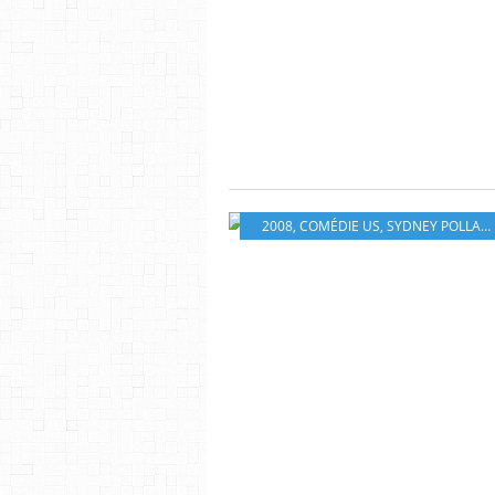
2008
,
COMÉDIE US
,
SYDNEY POLLACK