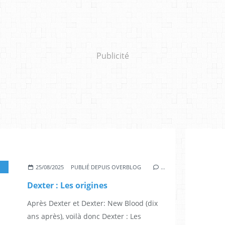
Publicité
,
PATRICK GIBSON
,
CHRISTIAN SLATER
,
MOLLY BROWN
,
PATRICK DEMPSEY
,
MICH
25/08/2025
PUBLIÉ DEPUIS OVERBLOG
…
Dexter : Les origines
Après Dexter et Dexter: New Blood (dix
ans après), voilà donc Dexter : Les