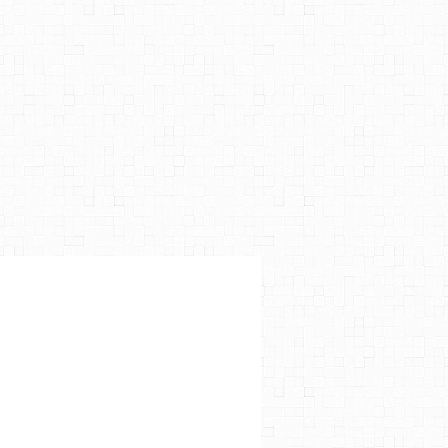
AEL C. HALL
,
SARAH MICHELLE GELLAR
,
TV-DVD