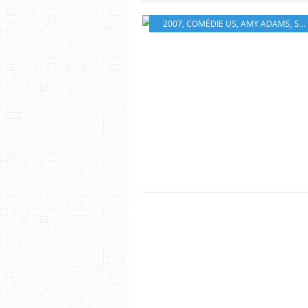
2007
,
COMÉDIE US
,
AMY ADAMS
,
SUSAN SARANDON