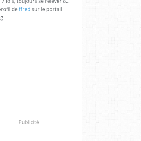
 fois, toujours se relever 8...
profil de
ffred
sur le portail
og
Publicité