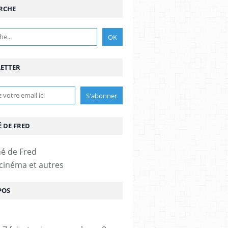
RCHE
ETTER
É DE FRED
 cinéma et autres
POS
MMA THOMPSON
,
GEMMA JONES
,
SHIRLEY HENDERSON
,
CELIA IMRIE
,
ED SHEER