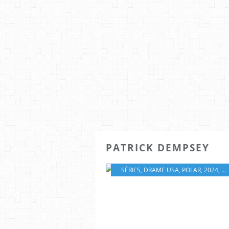
PATRICK DEMPSEY
SÉRIES
,
DRAME USA
,
POLAR
,
2024
,
4*