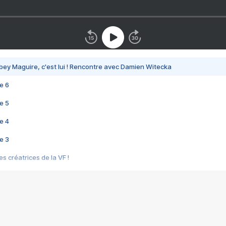
bey Maguire, c'est lui ! Rencontre avec Damien Witecka
e 6
e 5
e 4
e 3
s créatrices de la VF !
e 2
e 1
e Mektoub My Love arrive enfin ! Rencontre avec Shaïn Boumedine et Sal