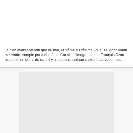
Je n'en avais entendu que du mal, et même du très mauvais. J'ai donc voulu
me rendre compte par moi-même. Car si la filmographie de François Ozon
est plutôt en dents de scie, il y a toujours quelque chose à sauver de ces
(moins bons) films. M'attendant...