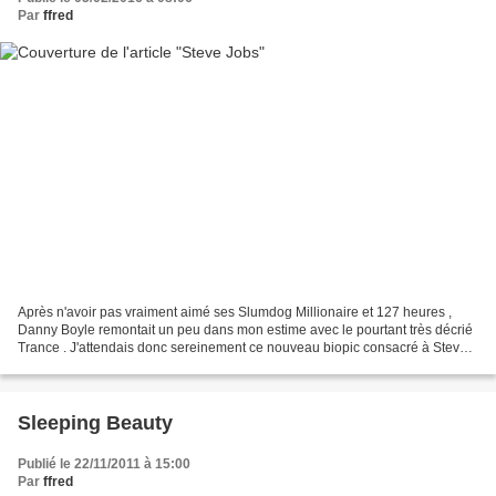
Par
ffred
Après n'avoir pas vraiment aimé ses Slumdog Millionaire et 127 heures ,
Danny Boyle remontait un peu dans mon estime avec le pourtant très décrié
Trance . J'attendais donc sereinement ce nouveau biopic consacré à Steve
Jobs (après le ratage Jobs en 2013)....
Sleeping Beauty
Publié le 22/11/2011 à 15:00
Par
ffred