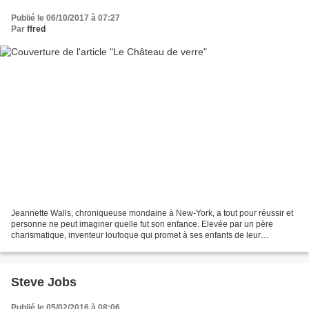
Publié le 06/10/2017 à 07:27
Par
ffred
Jeannette Walls, chroniqueuse mondaine à New-York, a tout pour réussir et
personne ne peut imaginer quelle fut son enfance. Elevée par un père
charismatique, inventeur loufoque qui promet à ses enfants de leur
construire un château de verre mais qui reste...
Steve Jobs
Publié le 05/02/2016 à 08:06