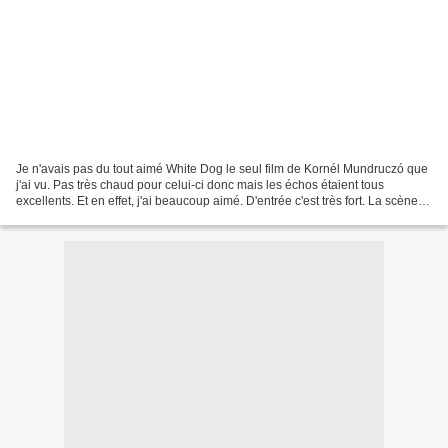
Je n'avais pas du tout aimé White Dog le seul film de Kornél Mundruczó que
j'ai vu. Pas très chaud pour celui-ci donc mais les échos étaient tous
excellents. Et en effet, j'ai beaucoup aimé. D'entrée c'est très fort. La scène
de l’accouchement tient en...