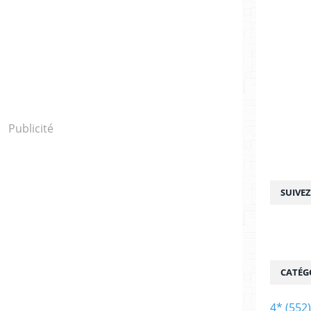
Publicité
SUIVE
CATÉG
4*
(552)