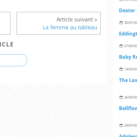
Dexter 
30/07/2
La femme au tableau
Edding
ICLE
27/03/2
Baby R
14/03/2
The Las
26/03/2
Bellflo
29/07/2
Adoles