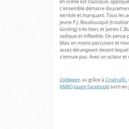
en scène est classique, appliqu
L'ensemble démarre doucement 
terrible et marquant. Tous les a
jeune P.J. Boudousqué (troubla
Gosling) très bien, et James C.B
sadique et inflexible. On pense 
Mais en moins percutant et moi
assez dérangeant devant lequel
s'ennuie pas. Avec un acteur et u
Coldwater
, vu grâce à
Cinétrafic
,
KMBO
(
page Facebook
) sorti en