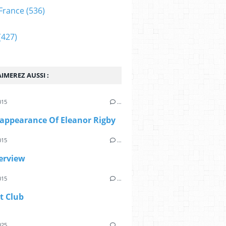
France
(536)
(427)
IMEREZ AUSSI :
015
…
sappearance Of Eleanor Rigby
015
…
erview
015
…
t Club
025
…