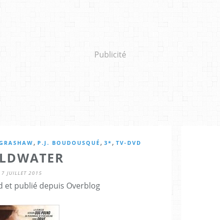
Publicité
,
,
,
 GRASHAW
P.J. BOUDOUSQUÉ
3*
TV-DVD
LDWATER
7 JUILLET 2015
d et publié depuis Overblog