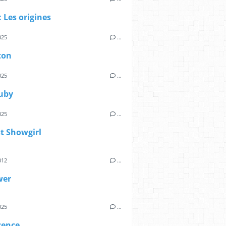
: Les origines
025
…
ton
025
…
uby
025
…
t Showgirl
012
…
wer
025
…
cence