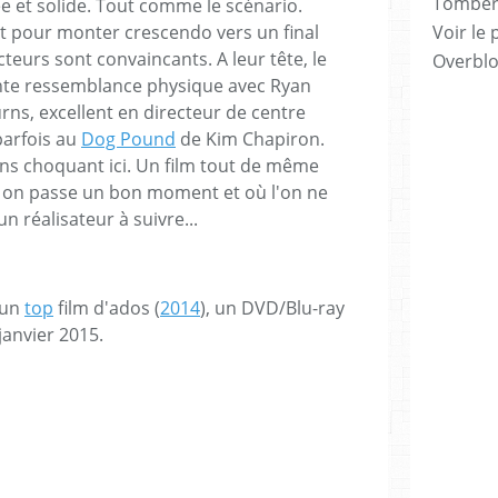
Tomber 7
ée et solide. Tout comme le scénario.
Voir le 
pour monter crescendo vers un final
cteurs sont convaincants. A leur tête, le
Overbl
nte ressemblance physique avec Ryan
urns, excellent en directeur de centre
parfois au
Dog Pound
de Kim Chapiron.
ns choquant ici. Un film tout de même
 on passe un bon moment et où l'on ne
n réalisateur à suivre...
 un
top
film d'ados (
2014
), un DVD/Blu-ray
 janvier 2015.