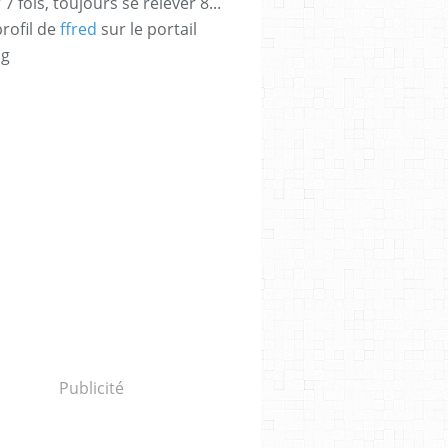
 fois, toujours se relever 8...
profil de
ffred
sur le portail
og
Publicité