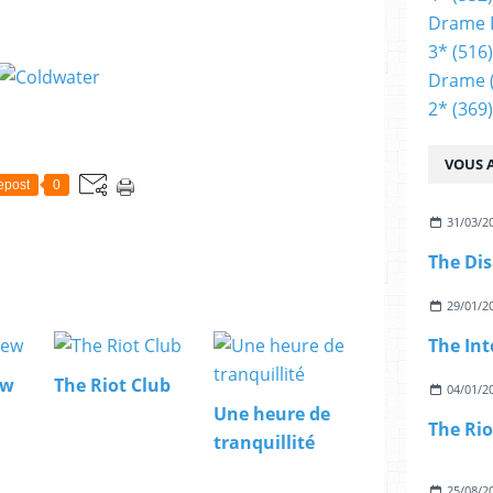
Drame 
3*
(516)
Drame
2*
(369)
VOUS A
epost
0
31/03/2
The Di
29/01/2
The Int
ew
The Riot Club
04/01/2
Une heure de
The Rio
tranquillité
25/08/2