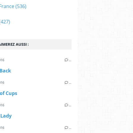
France
(536)
(427)
IMEREZ AUSSI :
016
…
 Back
016
…
of Cups
016
…
 Lady
016
…