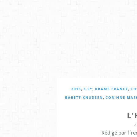
,
,
,
2015
3.5*
DRAME FRANCE
CH
,
BABETT KNUDSEN
CORINNE MAS
L
2
Rédigé par ffre