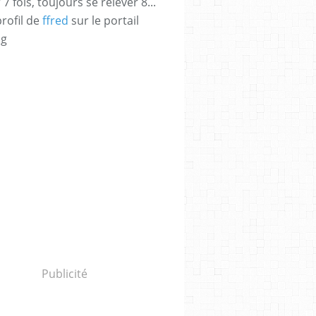
 fois, toujours se relever 8...
profil de
ffred
sur le portail
og
Publicité