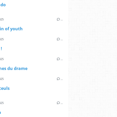
ado
025
…
in of youth
025
…
!
025
…
ines du drame
025
…
ceuls
025
…
a