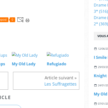
Drame 
3*
(516)
Drame
epost
0
2*
(369)
VOUS A
12/06/2
I Smile
ups
My Old Lady
Refugiado
29/03/2
Knight 
Les Suffragettes
24/01/2
My Old
ICLE
07/01/2