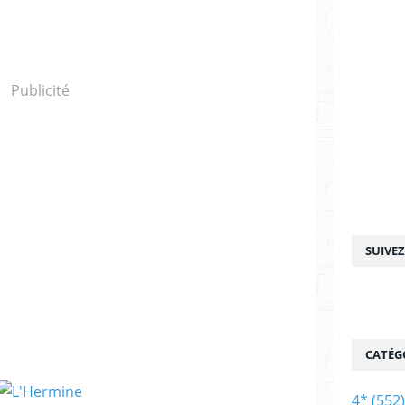
Publicité
SUIVE
CATÉG
4*
(552)