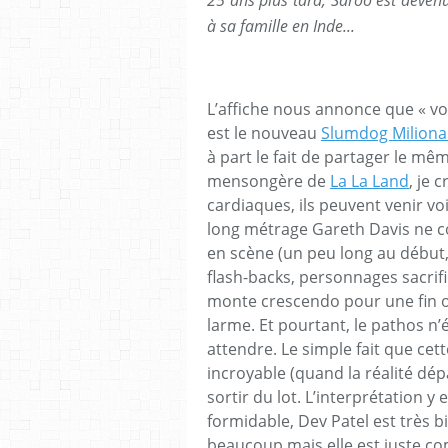
à sa famille en Inde...
L’affiche nous annonce que « vo
est le nouveau
Slumdog Miliona
à part le fait de partager le mê
mensongère de
La La Land
, je 
cardiaques, ils peuvent venir vo
long métrage Gareth Davis ne co
en scène (un peu long au débu
flash-backs, personnages sacrifié
monte crescendo pour une fin o
larme. Et pourtant, le pathos n’
attendre. Le simple fait que cet
incroyable (quand la réalité dépas
sortir du lot. L’interprétation y
formidable, Dev Patel est très b
beaucoup mais elle est juste com