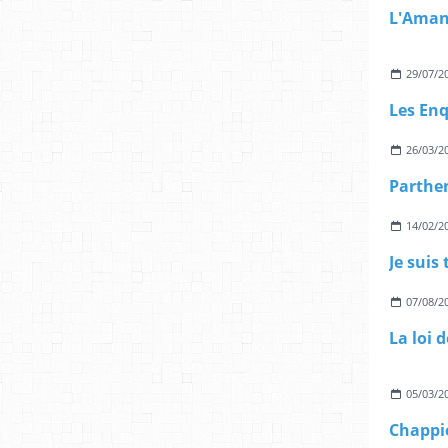
L'Aman
29/07/2
26/03/2
Parthe
14/02/2
Je suis
07/08/2
La loi 
05/03/2
Chappi