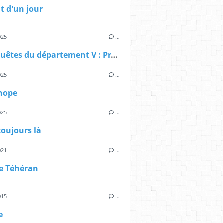
t d'un jour
025
…
Les Enquêtes du département V : Promesse
025
…
nope
025
…
 toujours là
021
…
de Téhéran
015
…
e