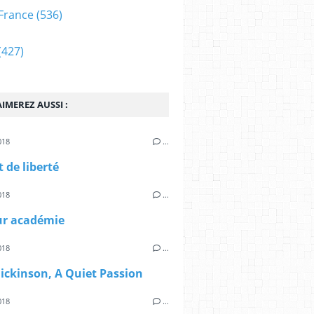
France
(536)
(427)
IMEREZ AUSSI :
018
…
 de liberté
018
…
r académie
018
…
ickinson, A Quiet Passion
018
…