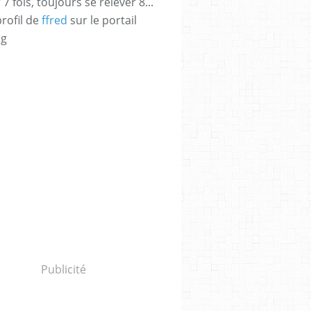
 fois, toujours se relever 8...
profil de
ffred
sur le portail
og
Publicité