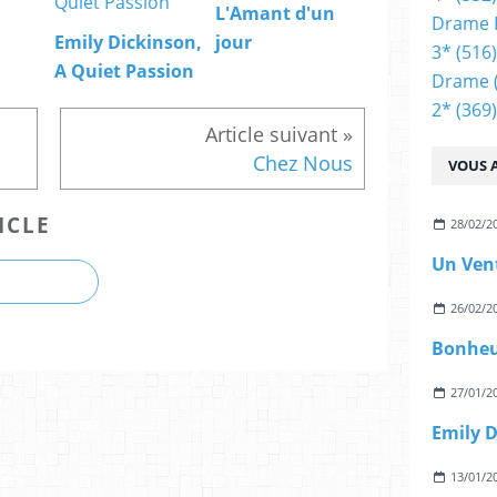
L'Amant d'un
Drame 
Emily Dickinson,
jour
3*
(516)
A Quiet Passion
Drame
2*
(369)
Chez Nous
VOUS A
ICLE
28/02/2
Un Vent
26/02/2
Bonheu
27/01/2
Emily D
13/01/2