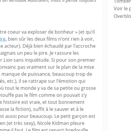
Tomber 7
Voir le 
Overbl
tre coeur va exploser de bonheur » (et qu’il
ire
, bien sûr les deux films n’ont rien à voir,
me acteur). Déjà bien échaudé par l’accroche
craignais un peu le pire. Je rassure les
ir
Lion
sans inquiétude. Si pour son premier
nvainc pas vraiment sur le plan de la mise
t, manque de puissance, beaucoup trop de
s, etc.), il se rattrape sur l’émotion qui
ù tout le monde y va de sa petite ou grosse
étouffe pas le film comme on pouvait s’y
te histoire est vraie, et tout bonnement
se la fiction), suffit à le sauver et à le
 est aussi pour beaucoup. Le petit garçon est
ien (et très sexy), Nicole Kidman pleure
me il faut. Le film est reparti bredouille