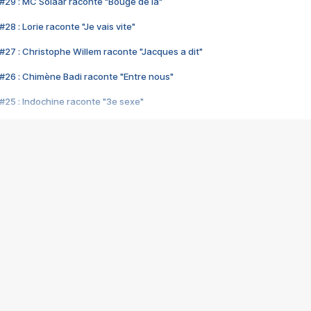
#29 : MC Solaar raconte "Bouge de là"
28 : Lorie raconte "Je vais vite"
#27 : Christophe Willem raconte "Jacques a dit"
#26 : Chimène Badi raconte "Entre nous"
#25 : Indochine raconte "3e sexe"
#24 : Zaho raconte "C'est chelou"
#23 : Patrick Bruel raconte "Au café des délices"
#22 : Kyo raconte "Le chemin"
#21 : Nolwenn Leroy raconte "Cassé"
#20 : Patrick Hernandez raconte "Born to be alive"
#19 : Lorie raconte "Près de moi"
#18 : Michael Jones raconte "A nos actes manqués" (avec Jean-Jacque
#17 : Khaled raconte "Aïcha"