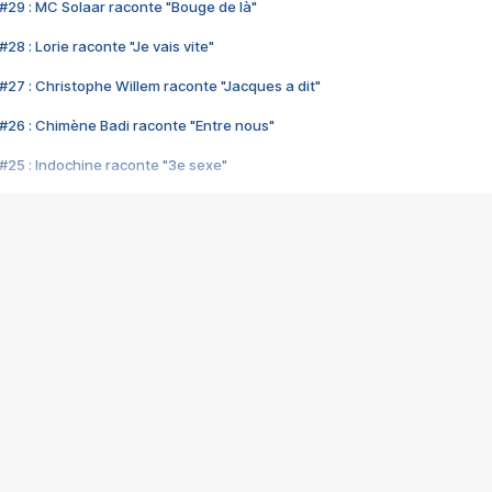
#29 : MC Solaar raconte "Bouge de là"
28 : Lorie raconte "Je vais vite"
#27 : Christophe Willem raconte "Jacques a dit"
#26 : Chimène Badi raconte "Entre nous"
#25 : Indochine raconte "3e sexe"
#24 : Zaho raconte "C'est chelou"
#23 : Patrick Bruel raconte "Au café des délices"
#22 : Kyo raconte "Le chemin"
#21 : Nolwenn Leroy raconte "Cassé"
#20 : Patrick Hernandez raconte "Born to be alive"
#19 : Lorie raconte "Près de moi"
#18 : Michael Jones raconte "A nos actes manqués" (avec Jean-Jacque
#17 : Khaled raconte "Aïcha"