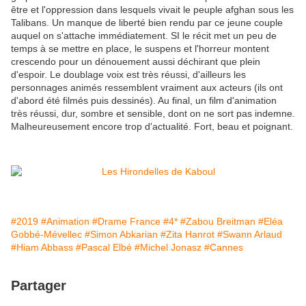
être et l'oppression dans lesquels vivait le peuple afghan sous les
Talibans. Un manque de liberté bien rendu par ce jeune couple
auquel on s'attache immédiatement. SI le récit met un peu de
temps à se mettre en place, le suspens et l'horreur montent
crescendo pour un dénouement aussi déchirant que plein
d'espoir. Le doublage voix est très réussi, d'ailleurs les
personnages animés ressemblent vraiment aux acteurs (ils ont
d'abord été filmés puis dessinés). Au final, un film d'animation
très réussi, dur, sombre et sensible, dont on ne sort pas indemne.
Malheureusement encore trop d'actualité. Fort, beau et poignant.
#2019
#Animation
#Drame France
#4*
#Zabou Breitman
#Eléa
Gobbé-Mévellec
#Simon Abkarian
#Zita Hanrot
#Swann Arlaud
#Hiam Abbass
#Pascal Elbé
#Michel Jonasz
#Cannes
Partager