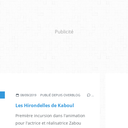
Publicité
*
,
ZABOU BREITMAN
,
ELÉA GOBBÉ-MÉVELLEC
,
SIMON ABKARIAN
,
ZITA HANROT
08/09/2019
PUBLIÉ DEPUIS OVERBLOG
…
Les Hirondelles de Kaboul
Première incursion dans l'animation
pour l'actrice et réalisatrice Zabou