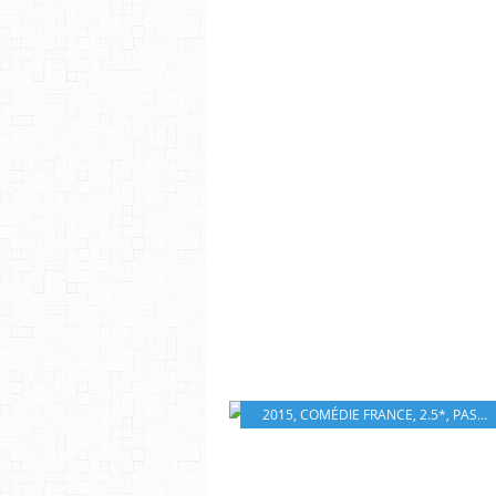
2015
,
COMÉDIE FRANCE
,
2.5*
,
PASCAL ELBÉ