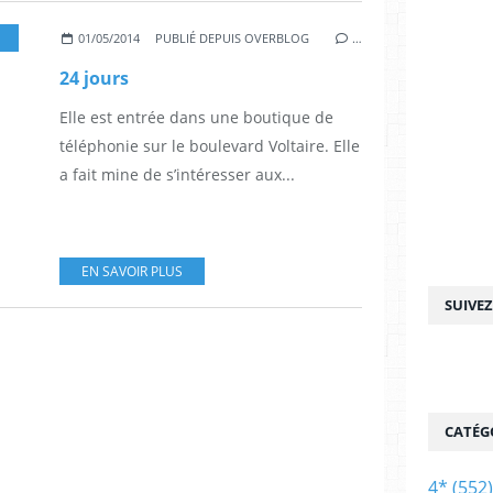
PASCAL ELBÉ
,
JACQUES GAMBLIN
,
SYLVIE TESTUD
,
ERIC CARAVACA
,
OLIVIER BA
01/05/2014
PUBLIÉ DEPUIS OVERBLOG
…
24 jours
Elle est entrée dans une boutique de
téléphonie sur le boulevard Voltaire. Elle
a fait mine de s’intéresser aux...
EN SAVOIR PLUS
SUIVE
CATÉG
4*
(552)