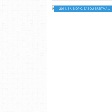
2014
,
3*
,
BIOPIC
,
ZABOU BREITMAN
,