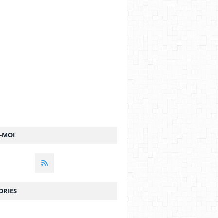
RTHELEMY
,
SYRUS SHAHIDI
Z-MOI
ORIES