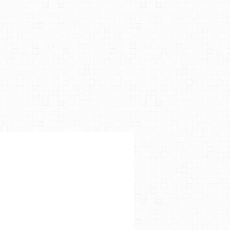
,
SWANN ARLAUD
,
HIAM ABBASS
,
PASCAL ELBÉ
,
MICHEL JONASZ
,
CANNES