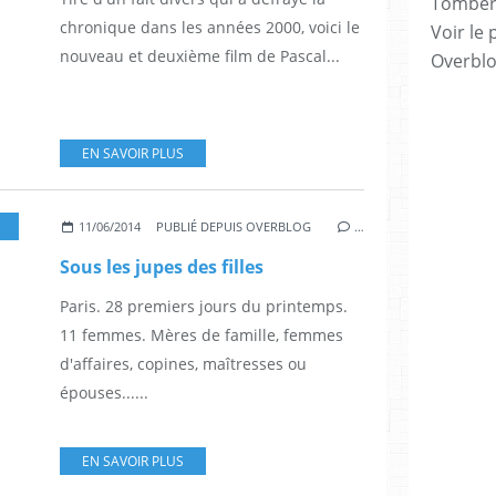
Tomber 7
chronique dans les années 2000, voici le
Voir le 
nouveau et deuxième film de Pascal...
Overbl
EN SAVOIR PLUS
SABELLE ADJANI
,
SYLVIE TESTUD
,
JULIE FERRIER
,
MARINA HANDS
,
GUILLAUME GO
11/06/2014
PUBLIÉ DEPUIS OVERBLOG
…
Sous les jupes des filles
Paris. 28 premiers jours du printemps.
11 femmes. Mères de famille, femmes
d'affaires, copines, maîtresses ou
épouses......
EN SAVOIR PLUS