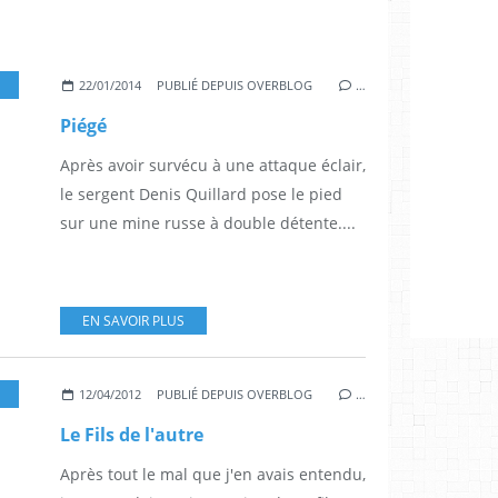
AURENT LUCAS
22/01/2014
PUBLIÉ DEPUIS OVERBLOG
…
Piégé
Après avoir survécu à une attaque éclair,
le sergent Denis Quillard pose le pied
sur une mine russe à double détente....
EN SAVOIR PLUS
,
3*
,
ISRAËL
,
MEHDI DEHBI
,
PASCAL ELBÉ
12/04/2012
PUBLIÉ DEPUIS OVERBLOG
…
Le Fils de l'autre
Après tout le mal que j'en avais entendu,