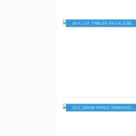
2014
,
2.5*
,
THRILLER
,
PASCAL ELBÉ
,
L
2012
,
DRAME FRANCE
,
EMMANUELLE DEVOS