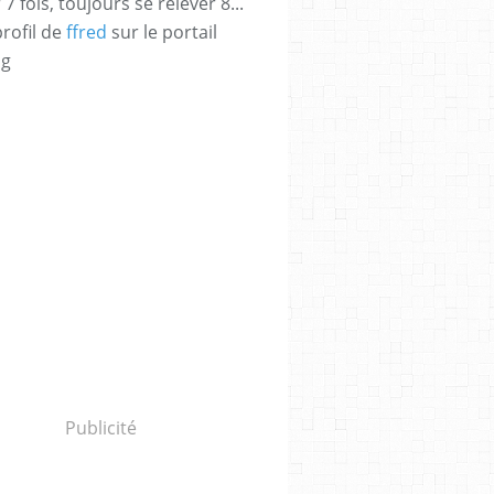
 fois, toujours se relever 8...
profil de
ffred
sur le portail
og
UIX
,
ALICE BELAIDI
,
LAETITIA CASTA
,
LAURE CALAMY
,
AUDREY FLEUROT
,
GÉRAL
Publicité