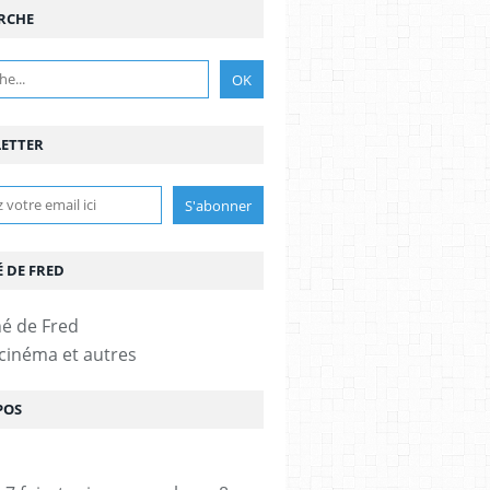
RCHE
ETTER
É DE FRED
 cinéma et autres
POS
UDOVIK
,
CATHERINE MOUCHET
,
NICOLE CALFAN