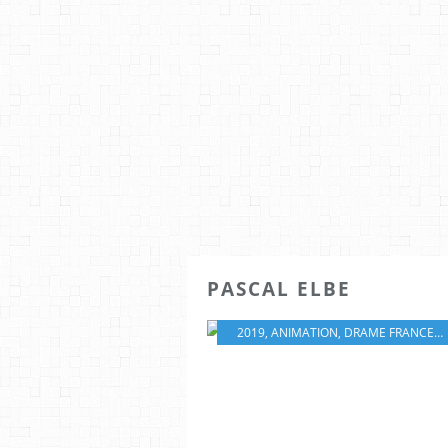
PASCAL ELBE
2019
,
ANIMATION
,
DRAME FRANCE
,
4