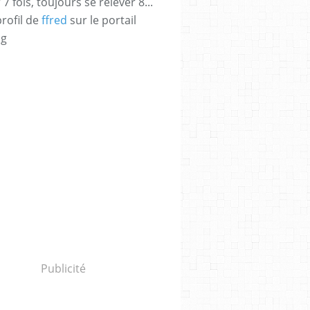
 fois, toujours se relever 8...
profil de
ffred
sur le portail
og
,
CHANTAL LAUBY
,
JEAN-PIERRE BACRI
,
MARC RUCHMANN
,
LAURENT CAPELLUT
Publicité