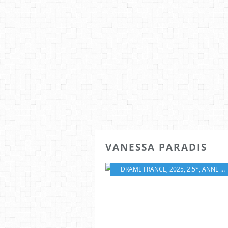
VANESSA PARADIS
DRAME FRANCE
,
2025
,
2.5*
,
ANNE LE NY