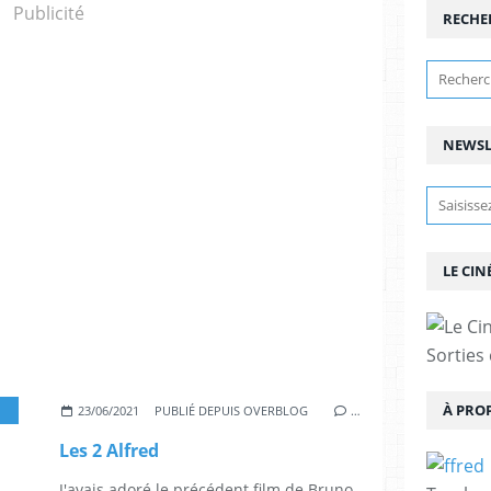
Publicité
RECHE
NEWSL
LE CIN
Sorties
À PRO
,
SANDRINE KIBERLAIN
,
LUÀNA BAJRAMI
,
MICHEL VUILLERMOZ
,
PHILIPPE 
23/06/2021
PUBLIÉ DEPUIS OVERBLOG
…
Les 2 Alfred
J'avais adoré le précédent film de Bruno