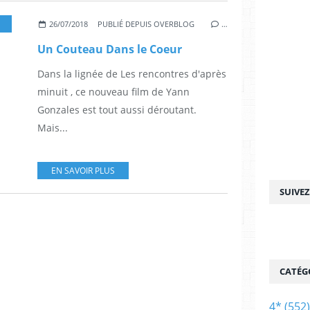
,
VANESSA PARADIS
,
NICOLAS MAURY
,
KATE MORAN
,
KHALED ALOUAC
26/07/2018
PUBLIÉ DEPUIS OVERBLOG
…
Un Couteau Dans le Coeur
Dans la lignée de Les rencontres d'après
minuit , ce nouveau film de Yann
Gonzales est tout aussi déroutant.
Mais...
EN SAVOIR PLUS
SUIVE
CATÉG
4*
(552)