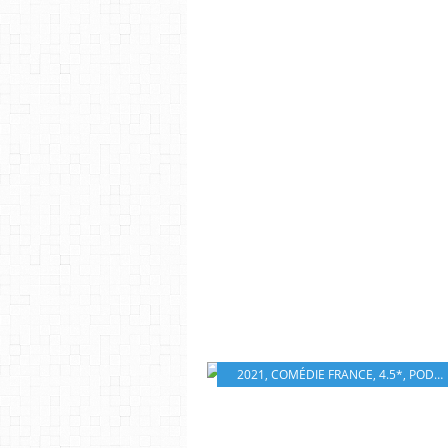
2021
,
COMÉDIE FRANCE
,
4.5*
,
PODALYDÈS