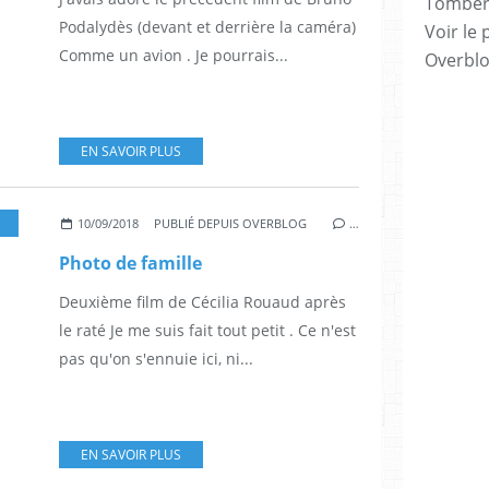
Tomber 7
Podalydès (devant et derrière la caméra)
Voir le 
Comme un avion . Je pourrais...
Overbl
EN SAVOIR PLUS
CILIA ROUAUD
,
VANESSA PARADIS
,
CAMILLE COTTIN
,
PIERRE DELADONCHAMPS
10/09/2018
PUBLIÉ DEPUIS OVERBLOG
…
Photo de famille
Deuxième film de Cécilia Rouaud après
le raté Je me suis fait tout petit . Ce n'est
pas qu'on s'ennuie ici, ni...
EN SAVOIR PLUS