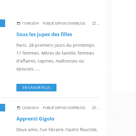
SABELLE ADJANI
,
SYLVIE TESTUD
,
JULIE FERRIER
,
MARINA HANDS
,
GUILLAUME GO
11/06/2014
PUBLIÉ DEPUIS OVERBLOG
…
Sous les jupes des filles
Paris. 28 premiers jours du printemps.
11 femmes. Mères de famille, femmes
d'affaires, copines, maîtresses ou
épouses......
EN SAVOIR PLUS
,
WOODY ALLEN
,
VANESSA PARADIS
,
SHARON STONE
,
LIEV SCHREIBER
12/04/2014
PUBLIÉ DEPUIS OVERBLOG
…
Apprenti Gigolo
Deux amis, l'un libraire, l'autre fleuriste,