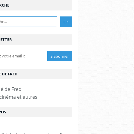
RCHE
ETTER
É DE FRED
 cinéma et autres
POS
UCHAN
,
ISABELLE CANDELIER
,
PATRICK LIGARDES
,
YANN FRISCH
,
VANESSA PARAD