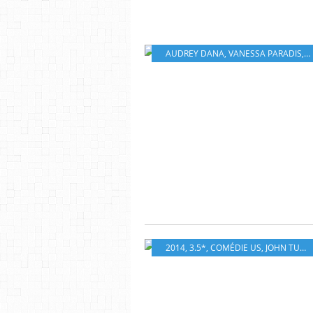
AUDREY DANA
,
VANESSA PARADIS
,
I
2014
,
3.5*
,
COMÉDIE US
,
JOHN TURTURRO