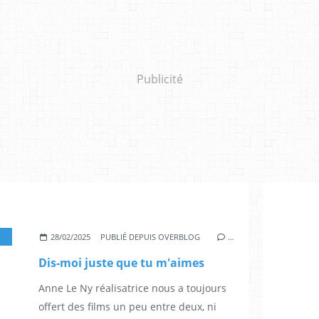
Publicité
,
ELODIE BOUCHEZ
,
OMAR SY
,
JOSÉ GARCIA
,
VANESSA PARADIS
28/02/2025
PUBLIÉ DEPUIS OVERBLOG
…
Dis-moi juste que tu m'aimes
Anne Le Ny réalisatrice nous a toujours
offert des films un peu entre deux, ni