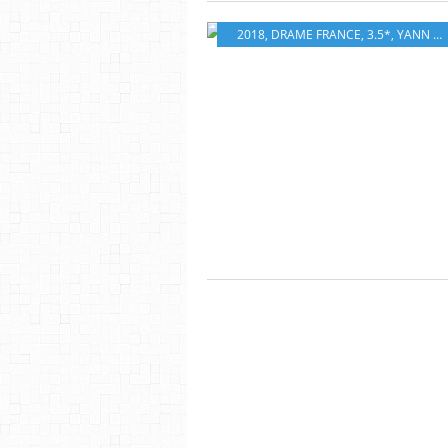
2018
,
DRAME FRANCE
,
3.5*
,
YANN GONZALEZ