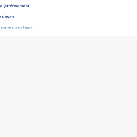
e (littéralement)
im Rayan
 toutes les règles
s les jeux vidéo
us choquant de Rockstar ? - Le scandale BULLY
e plus moche de Steam
du RÊVE tourne au CAUCHEMAR
pendant 8 heures
it… à tort
umiliés par un jeu vidéo
ire - Final Fantasy 8
ti un empire - Age of Empires