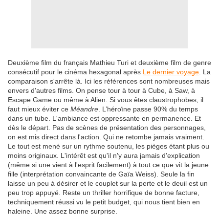
Deuxième film du français Mathieu Turi et deuxième film de genre
consécutif pour le cinéma hexagonal après
Le dernier voyage
. La
comparaison s'arrête là. Ici les références sont nombreuses mais
envers d'autres films. On pense tour à tour à Cube, à Saw, à
Escape Game ou même à Alien. Si vous êtes claustrophobes, il
faut mieux éviter ce
Méandre
. L’héroïne passe 90% du temps
dans un tube. L'ambiance est oppressante en permanence. Et
dès le départ. Pas de scènes de présentation des personnages,
on est mis direct dans l'action. Qui ne retombe jamais vraiment.
Le tout est mené sur un rythme soutenu, les pièges étant plus ou
moins originaux. L'intérêt est qu'il n'y aura jamais d'explication
(même si une vient à l'esprit facilement) à tout ce que vit la jeune
fille (interprétation convaincante de Gaïa Weiss). Seule la fin
laisse un peu à désirer et le couplet sur la perte et le deuil est un
peu trop appuyé. Reste un thriller horrifique de bonne facture,
techniquement réussi vu le petit budget, qui nous tient bien en
haleine. Une assez bonne surprise.