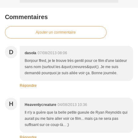
Commentaires
Ajouter un commentaire
D
dasola
07/08/2013 08:06
Bonjour ffred, je te trouve très gentil pour ce film d'une laideur
sans nom (surtout les &quot;crevures&quot;). Je me suis
demandé pourquoi je suis allée voir ça. Bonne journée.
Répondre
H
Heavenlycreature
04/08/2013 10:36
Il n'y a guère que la belle petite gueule de Ryan Reynolds qui
aurait pu me faire aller voir ce film... mais ça ne sera pas
suffisant sur ce coup-là... ;)
Répondre