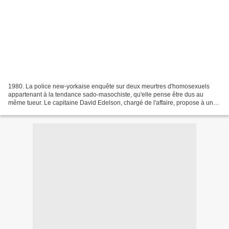
1980. La police new-yorkaise enquête sur deux meurtres d'homosexuels
appartenant à la tendance sado-masochiste, qu'elle pense être dus au
même tueur. Le capitaine David Edelson, chargé de l'affaire, propose à un
jeune policier en uniforme, Steve Burns...