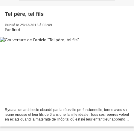
Tel père, tel fils
Publié le 25/12/2013 à 08:49
Par
ffred
Ryoata, un architecte obsédé par la réussite professionnelle, forme avec sa
jeune épouse et leur fils de 6 ans une famille idéale. Tous ses repères volent
en éclats quand la maternité de l'hôpital où est né leur enfant leur apprend
que deux nourrissons...