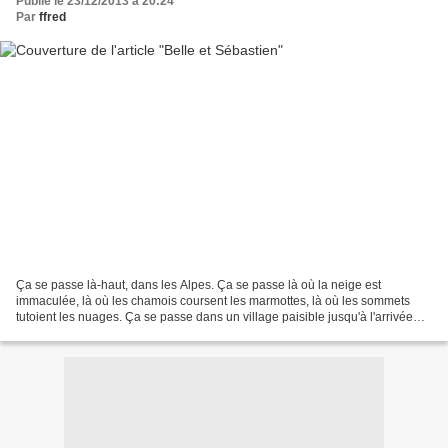
Publié le 23/12/2013 à 20:24
Par
ffred
Ça se passe là-haut, dans les Alpes. Ça se passe là où la neige est
immaculée, là où les chamois coursent les marmottes, là où les sommets
tutoient les nuages. Ça se passe dans un village paisible jusqu'à l'arrivée
des Allemands. C'est la rencontre d'un...