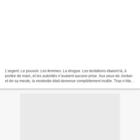
L’argent. Le pouvoir. Les femmes. La drogue. Les tentations étaient là, à
portée de main, et les autorités n’avaient aucune prise. Aux yeux de Jordan
et de sa meute, la modestie était devenue complètement inutile. Trop n’était
jamais assez… Voici donc...