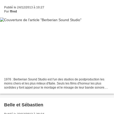
Publié le 24/12/2013 à 10:27
Par
ffred
1976 : Berberian Sound Studio est l'un des studios de postproduction les
moins chers et les plus miteux d'Italie. Seuls les films d'horreur les plus
sordides y font appel pour le montage et le mixage de leur bande sonore.
Gilderoy, un ingénieur du son...
Belle et Sébastien