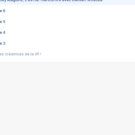
e 6
e 5
e 4
e 3
s créatrices de la VF !
e 2
e 1
e Mektoub My Love arrive enfin ! Rencontre avec Shaïn Boumedine et Sal
i : après Toni en famille
elle réalise le bouleversant Dites lui que je l'aime
ais ! Rencontre autour de Vie privée de Rebecca Zlotowski
 de Marguerite, Grave... Rencontre avec Ella Rumpf