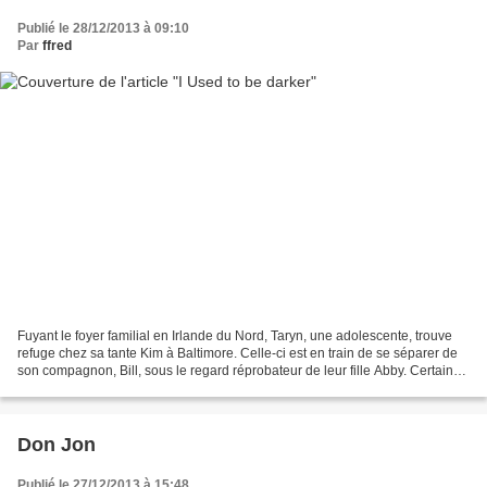
Publié le 28/12/2013 à 09:10
Par
ffred
Fuyant le foyer familial en Irlande du Nord, Taryn, une adolescente, trouve
refuge chez sa tante Kim à Baltimore. Celle-ci est en train de se séparer de
son compagnon, Bill, sous le regard réprobateur de leur fille Abby. Certains
films peuvent parler...
Don Jon
Publié le 27/12/2013 à 15:48