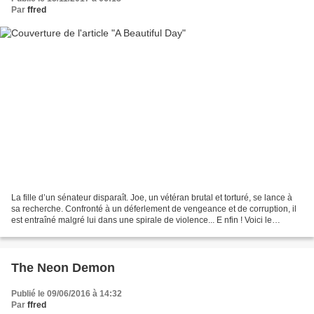
Par
ffred
La fille d’un sénateur disparaît. Joe, un vétéran brutal et torturé, se lance à
sa recherche. Confronté à un déferlement de vengeance et de corruption, il
est entraîné malgré lui dans une spirale de violence... E nfin ! Voici le
nouveau long métrage de...
The Neon Demon
Publié le 09/06/2016 à 14:32
Par
ffred