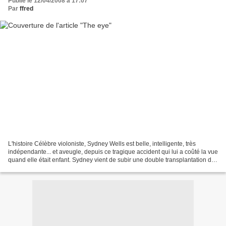
Publié le 12/04/2008 à 17:07
Par
ffred
L'histoire Célèbre violoniste, Sydney Wells est belle, intelligente, très
indépendante... et aveugle, depuis ce tragique accident qui lui a coûté la vue
quand elle était enfant. Sydney vient de subir une double transplantation de
la cornée. Après vingt...