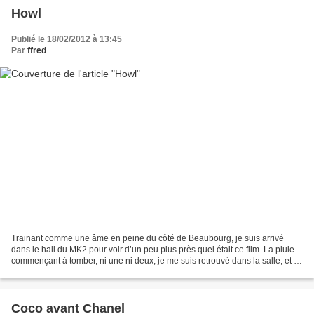
Howl
Publié le 18/02/2012 à 13:45
Par
ffred
Trainant comme une âme en peine du côté de Beaubourg, je suis arrivé
dans le hall du MK2 pour voir d’un peu plus près quel était ce film. La pluie
commençant à tomber, ni une ni deux, je me suis retrouvé dans la salle, et là
: paf ! Voilà enfin le premier...
Coco avant Chanel