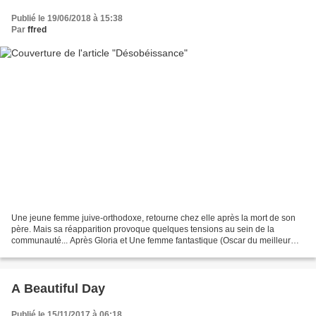
Publié le 19/06/2018 à 15:38
Par
ffred
Une jeune femme juive-orthodoxe, retourne chez elle après la mort de son
père. Mais sa réapparition provoque quelques tensions au sein de la
communauté... Après Gloria et Une femme fantastique (Oscar du meilleur
film étranger 2018) Sebastián Lelio nous...
A Beautiful Day
Publié le 15/11/2017 à 06:18