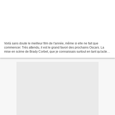
Voilà sans doute le meilleur film de l'année, même si elle ne fait que
commencer. Très attendu, il est le grand favori des prochains Oscars. La
mise en scène de Brady Corbet, que je connaissais surtout en tant qu'acteur,
est ample, généreuse et virtuose,...