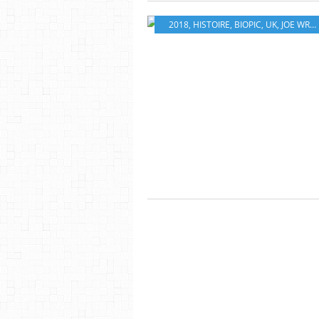
2018
,
HISTOIRE
,
BIOPIC
,
UK
,
JOE WRIGHT