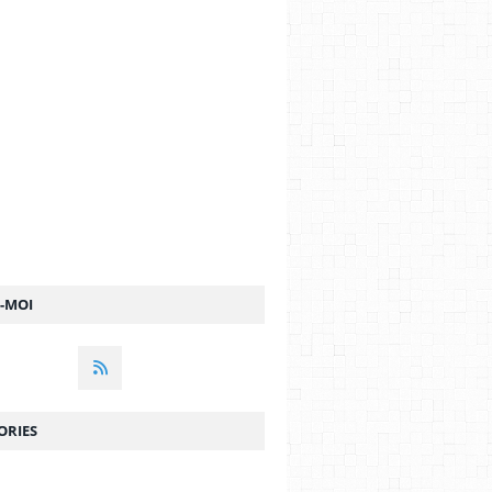
TEPHEN DILLANE
,
DAVID STRATHAIRN
,
4.5♥
,
OSCAR DU MEILLEUR ACTEUR
Z-MOI
ORIES