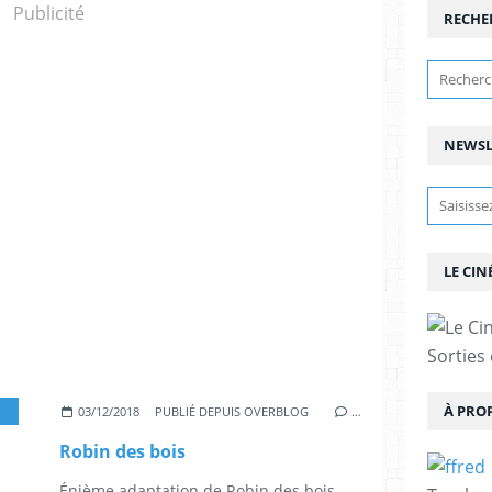
Publicité
RECHE
NEWSL
LE CIN
Sorties
À PRO
,
TARON EGERTON
,
JAMIE FOXX
,
JAMIE DORNAN
,
EVE HEWSON
,
BEN ME
03/12/2018
PUBLIÉ DEPUIS OVERBLOG
…
Robin des bois
Énième adaptation de Robin des bois