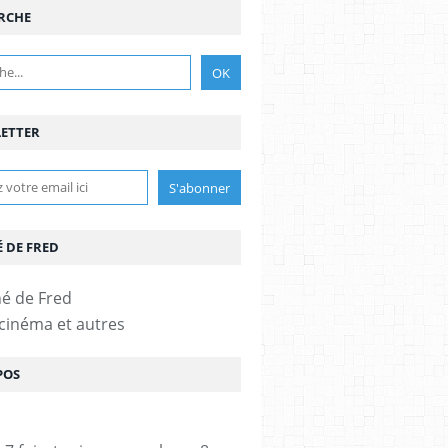
RCHE
ETTER
É DE FRED
 cinéma et autres
POS
NDELSOHN
,
F. MURRAY ABRAHAM
,
2.5*