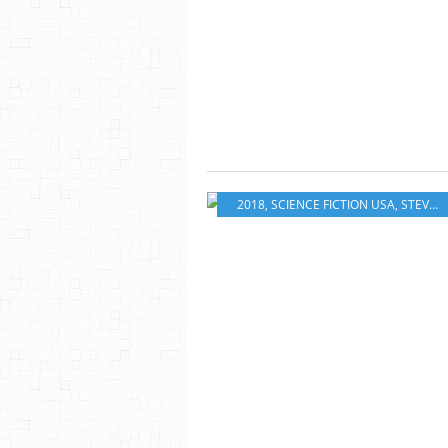
2018
,
SCIENCE FICTION USA
,
STEVEN SPIELBERG