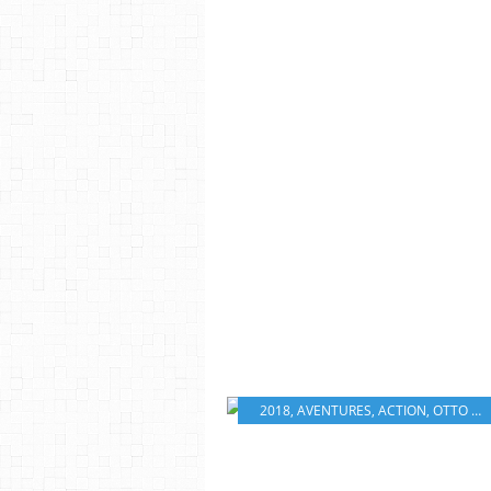
2018
,
AVENTURES
,
ACTION
,
OTTO BATHURST