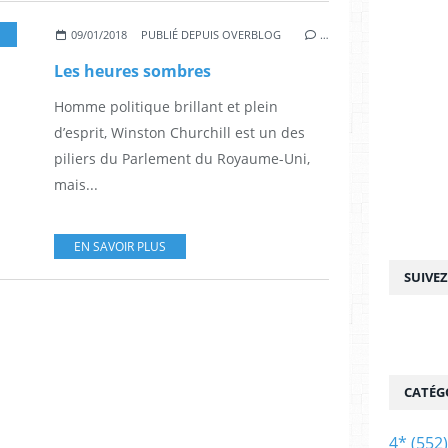
,
GARY OLDMAN
,
KRISTIN SCOTT THOMAS
,
BEN MENDELSOHN
,
LILY JAMES
,
S
09/01/2018
PUBLIÉ DEPUIS OVERBLOG
…
Les heures sombres
Homme politique brillant et plein
d’esprit, Winston Churchill est un des
piliers du Parlement du Royaume-Uni,
mais...
EN SAVOIR PLUS
SUIVE
CATÉG
4*
(552)