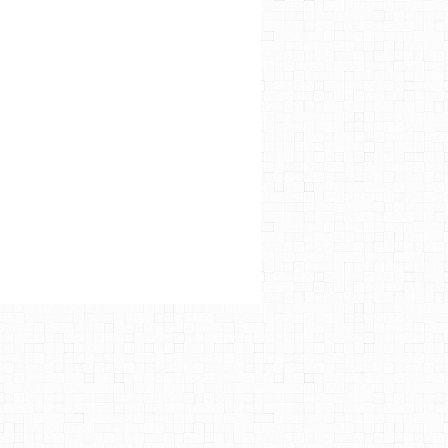
N
,
FOREST WHITAKER
,
RIZ AHMED
,
2.5*
,
ALAN TUDYK
,
STAR WARS
S
,
BEN MENDELSOHN
,
REDA KATEB