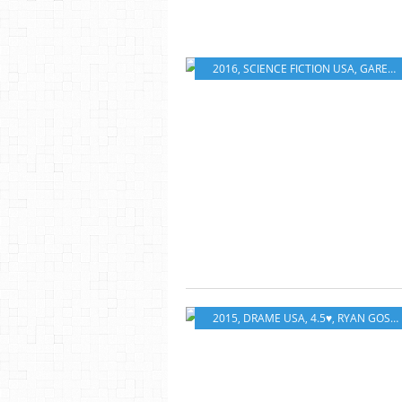
2016
,
SCIENCE FICTION USA
,
GARETH EDWARDS
2015
,
DRAME USA
,
4.5♥
,
RYAN GOSLING