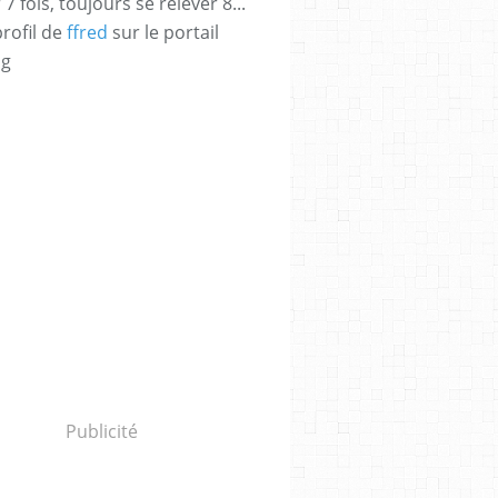
 fois, toujours se relever 8...
profil de
ffred
sur le portail
og
,
SIMON PEGG
,
KIT CONNOR
,
T.J. MILLER
,
4.5*
Publicité