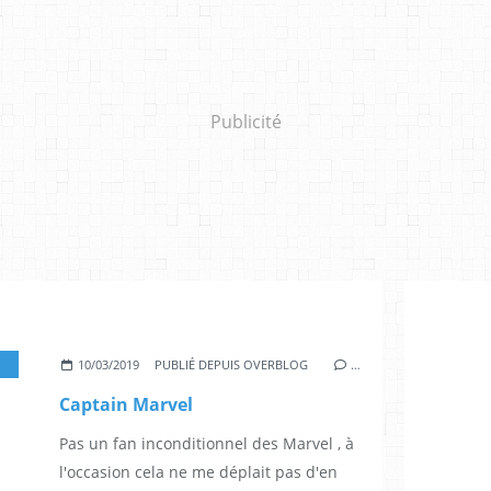
Publicité
,
3.5*
,
ANNA BODEN
,
RYAN FLECK
,
BRIE LARSON
,
SAMUEL L. JACKSON
,
JU
10/03/2019
PUBLIÉ DEPUIS OVERBLOG
…
Captain Marvel
Pas un fan inconditionnel des Marvel , à
l'occasion cela ne me déplait pas d'en