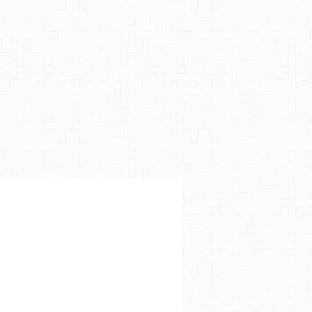
DE LAW
,
BEN MENDELSOHN
,
ANNETTE BENING
,
DJIMON HOUNSOU
,
CLARK GRE