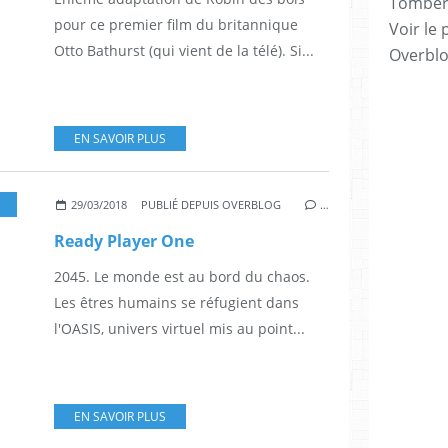
Tomber 7
pour ce premier film du britannique
Voir le 
Otto Bathurst (qui vient de la télé). Si...
Overbl
EN SAVOIR PLUS
,
TYE SHERIDAN
,
OLIVIA COOKE
,
BEN MENDELSOHN
,
MARK RYLANCE
29/03/2018
PUBLIÉ DEPUIS OVERBLOG
…
Ready Player One
2045. Le monde est au bord du chaos.
Les êtres humains se réfugient dans
l'OASIS, univers virtuel mis au point...
EN SAVOIR PLUS