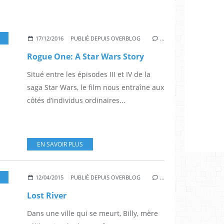
,
FELICITY JONES
,
BEN MENDELSOHN
,
DIEGO LUNA
,
MADS MIKKELSE
17/12/2016
PUBLIÉ DEPUIS OVERBLOG
…
Rogue One: A Star Wars Story
Situé entre les épisodes III et IV de la
saga Star Wars, le film nous entraîne aux
côtés d’individus ordinaires...
EN SAVOIR PLUS
,
CHRISTINA HENDRICKS
,
IAIN DE CAESTECKER
,
SAOIRSE RONAN
,
EVA MENDE
12/04/2015
PUBLIÉ DEPUIS OVERBLOG
…
Lost River
Dans une ville qui se meurt, Billy, mère