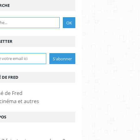
RCHE
ETTER
É DE FRED
 cinéma et autres
POS
-PHILOMÈNE NGA
,
MARIE-JULIE BAUP