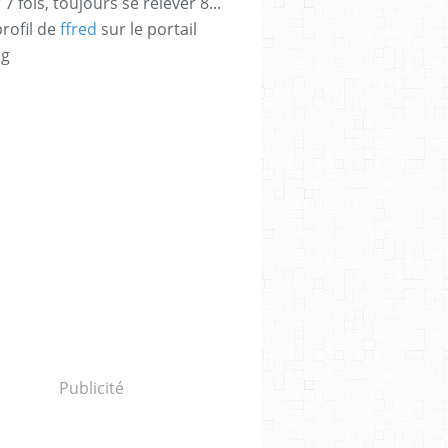
 fois, toujours se relever 8...
profil de
ffred
sur le portail
og
OUAZANI
,
3*
Publicité