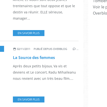
Tomber 7
trentenaires que tout oppose et que le
Voir le 
destin va réunir. ELLE sérieuse,
Overbl
manager...
EN SAVOIR PLUS
,
RADU MIHAILEANU
,
BIYOUNA
,
HIAM ABBASS
,
HAFSIA HERZI
,
SABRINA 
02/11/2011
PUBLIÉ DEPUIS OVERBLOG
…
La Source des femmes
Après deux petits bijoux, Va vis et
deviens et Le concert, Radu Mihaileanu
nous revient avec un très beau film....
EN SAVOIR PLUS