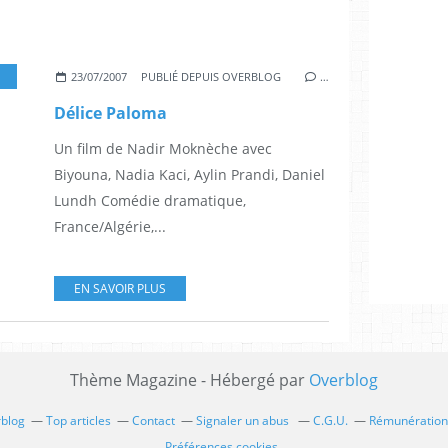
,
LYES SALEM
,
NADIR MOKNÈCHE
,
NADIA KACI
,
4.5♥
23/07/2007
PUBLIÉ DEPUIS OVERBLOG
…
Délice Paloma
Un film de Nadir Moknèche avec
Biyouna, Nadia Kaci, Aylin Prandi, Daniel
Lundh Comédie dramatique,
France/Algérie,...
EN SAVOIR PLUS
Thème Magazine - Hébergé par
Overblog
rblog
Top articles
Contact
Signaler un abus
C.G.U.
Rémunération 
Préférences cookies