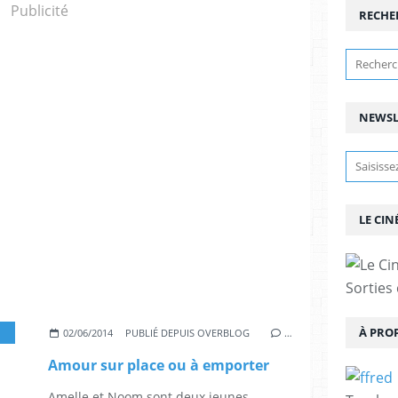
Publicité
RECHE
NEWSL
LE CIN
Sorties
À PRO
,
FABRICE EBOUÉ
,
SÉBASTIEN CASTRO
,
CLAUDIA TAGBO
,
PABLO PAULY
,
MARIE
02/06/2014
PUBLIÉ DEPUIS OVERBLOG
…
Amour sur place ou à emporter
Amelle et Noom sont deux jeunes