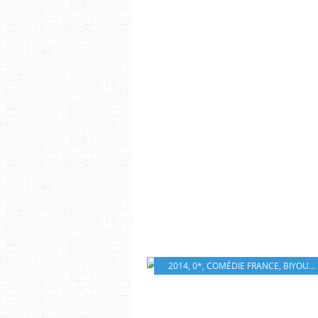
2014
,
0*
,
COMÉDIE FRANCE
,
BIYOUNA