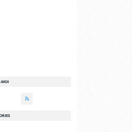
I DELPEYRAT
Z-MOI
ORIES