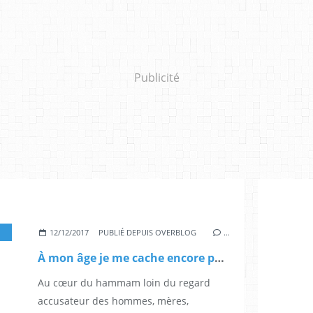
Publicité
AYHANA
,
HIAM ABBASS
,
FADILA BELKEBLA
,
NADIA KACI
,
BIYOUNA
12/12/2017
PUBLIÉ DEPUIS OVERBLOG
…
À mon âge je me cache encore pour fumer
Au cœur du hammam loin du regard
accusateur des hommes, mères,