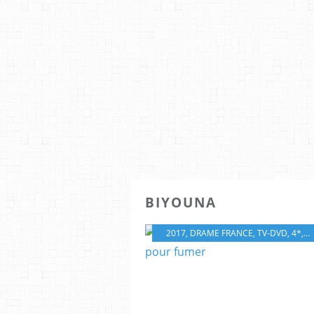
BIYOUNA
2017
,
DRAME FRANCE
,
TV-DVD
,
4*
,
R