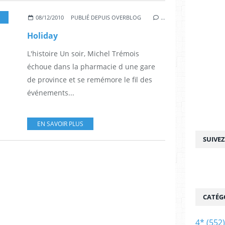
,
2.5*
,
JEAN-PIERRE DARROUSSIN
,
JUDITH GODRÈCHE
,
BIYOUNA
,
SCAL
08/12/2010
PUBLIÉ DEPUIS OVERBLOG
…
Holiday
L'histoire Un soir, Michel Trémois
échoue dans la pharmacie d une gare
de province et se remémore le fil des
événements...
EN SAVOIR PLUS
SUIVE
CATÉG
4*
(552)