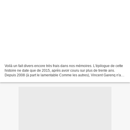
Voilà un fait divers encore très frais dans nos mémoires. L'épilogue de cette
histoire ne date que de 2015, après avoir couru sur plus de trente ans.
Depuis 2008 (à part le lamentable Comme les autres), Vincent Garenq n'a
adapté que des faits d'actualité...