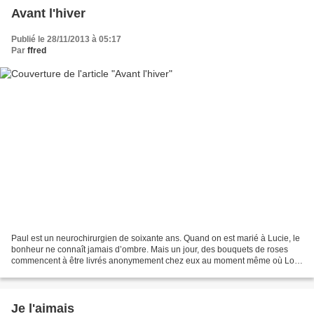
Avant l'hiver
Publié le 28/11/2013 à 05:17
Par
ffred
Paul est un neurochirurgien de soixante ans. Quand on est marié à Lucie, le
bonheur ne connaît jamais d’ombre. Mais un jour, des bouquets de roses
commencent à être livrés anonymement chez eux au moment même où Lou,
une jeune fille de vingt ans, ne cesse...
Je l'aimais