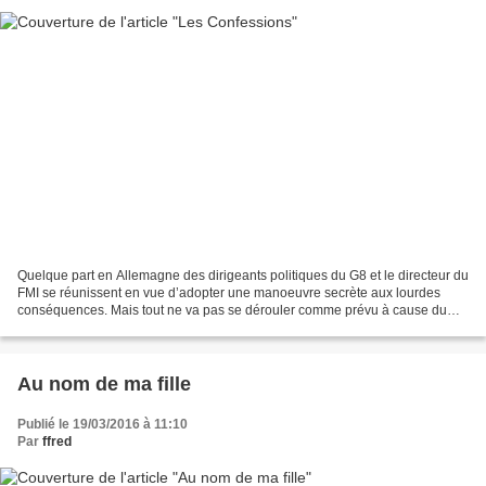
Quelque part en Allemagne des dirigeants politiques du G8 et le directeur du
FMI se réunissent en vue d’adopter une manoeuvre secrète aux lourdes
conséquences. Mais tout ne va pas se dérouler comme prévu à cause du
décès du directeur du FMI. Séance de...
Au nom de ma fille
Publié le 19/03/2016 à 11:10
Par
ffred