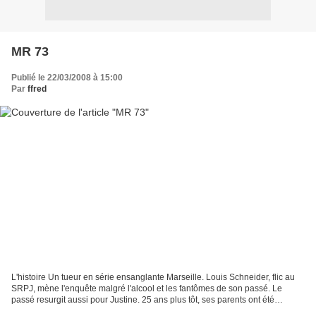
MR 73
Publié le 22/03/2008 à 15:00
Par
ffred
L'histoire Un tueur en série ensanglante Marseille. Louis Schneider, flic au
SRPJ, mène l'enquête malgré l'alcool et les fantômes de son passé. Le
passé resurgit aussi pour Justine. 25 ans plus tôt, ses parents ont été
sauvagement assassinés par Charles...