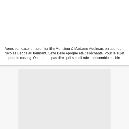
Après son excellent premier film Monsieur & Madame Adelman, on attendait
Nicolas Bedos au tournant. Cette Belle époque était alléchante. Pour le sujet
et pour le casting. On ne peut pas dire qu'il se soit raté. L'ensemble est bien
emballé. Solide mise...