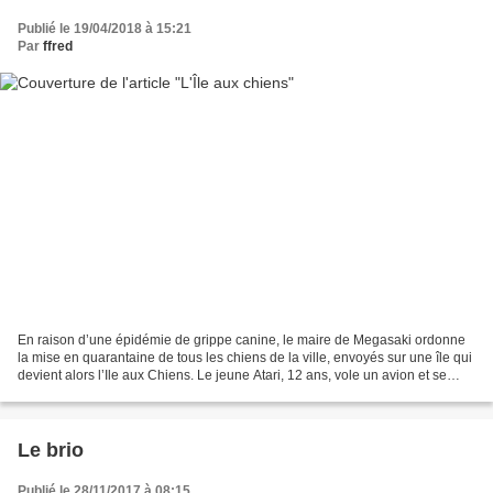
Publié le 19/04/2018 à 15:21
Par
ffred
En raison d’une épidémie de grippe canine, le maire de Megasaki ordonne
la mise en quarantaine de tous les chiens de la ville, envoyés sur une île qui
devient alors l’Ile aux Chiens. Le jeune Atari, 12 ans, vole un avion et se
rend sur l’île pour rechercher...
Le brio
Publié le 28/11/2017 à 08:15