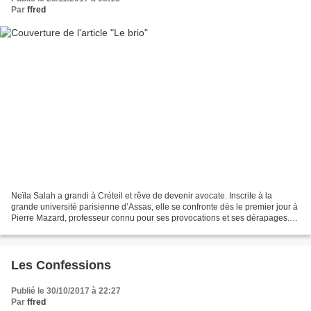
Par
ffred
Neïla Salah a grandi à Créteil et rêve de devenir avocate. Inscrite à la
grande université parisienne d’Assas, elle se confronte dès le premier jour à
Pierre Mazard, professeur connu pour ses provocations et ses dérapages.
Pour se racheter une conduite,...
Les Confessions
Publié le 30/10/2017 à 22:27
Par
ffred