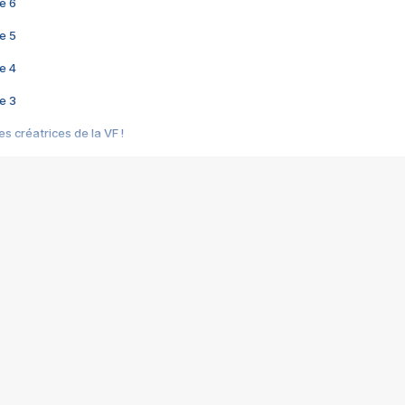
e 6
e 5
e 4
e 3
s créatrices de la VF !
e 2
e 1
e Mektoub My Love arrive enfin ! Rencontre avec Shaïn Boumedine et Sal
i : après Toni en famille
elle réalise le bouleversant Dites lui que je l'aime
ais ! Rencontre autour de Vie privée de Rebecca Zlotowski
 de Marguerite, Grave... Rencontre avec Ella Rumpf
 Les Rêveurs, un film intime sur la santé mentale