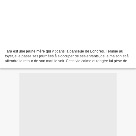
Tara est une jeune mère qui vit dans la banlieue de Londres. Femme au
foyer, elle passe ses journées à s’occuper de ses enfants, de la maison et à
attendre le retour de son mari le soir. Cette vie calme et rangée lui pèse de
plus en plus, jusqu’à ce qu’elle...