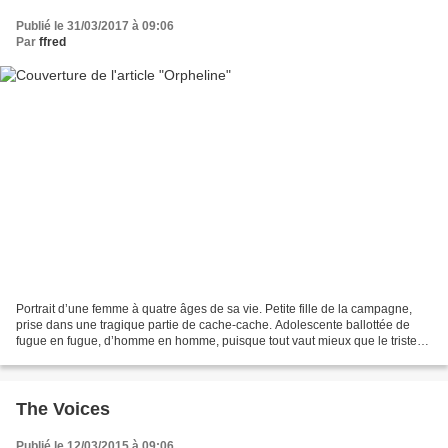
Publié le 31/03/2017 à 09:06
Par
ffred
Portrait d’une femme à quatre âges de sa vie. Petite fille de la campagne,
prise dans une tragique partie de cache-cache. Adolescente ballottée de
fugue en fugue, d’homme en homme, puisque tout vaut mieux que le triste
foyer familial. Jeune provinciale...
The Voices
Publié le 12/03/2015 à 09:06