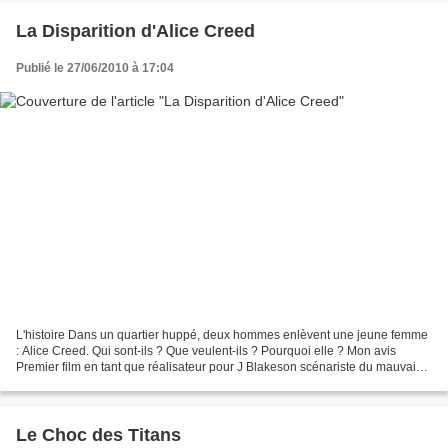
La Disparition d'Alice Creed
Publié le 27/06/2010 à 17:04
L'histoire Dans un quartier huppé, deux hommes enlèvent une jeune femme
: Alice Creed. Qui sont-ils ? Que veulent-ils ? Pourquoi elle ? Mon avis
Premier film en tant que réalisateur pour J Blakeson scénariste du mauvais
The descent 2. A l'inverse ici...
Le Choc des Titans