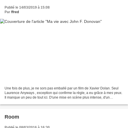
Publié le 14/03/2019 à 15:08
Par
ffred
Une fois de plus, je ne sors pas emballé par un film de Xavier Dolan. Seul
Laurence Anyways , exception qui confirme la règle, a eu grâce à mes yeux.
Il manque un peu de tout ici. D'une mise en scène plus intense, d'un
scénario (à la base de sa propre...
Room
Publié le 08/03/2016 à 16:30