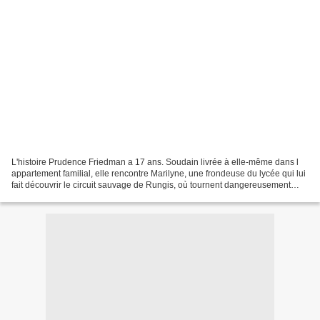
L'histoire Prudence Friedman a 17 ans. Soudain livrée à elle-même dans l
appartement familial, elle rencontre Marilyne, une frondeuse du lycée qui lui
fait découvrir le circuit sauvage de Rungis, où tournent dangereusement
grosses cylindrées et petites...