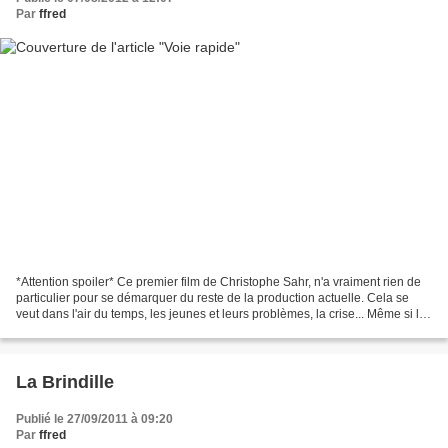
Par
ffred
*Attention spoiler* Ce premier film de Christophe Sahr, n'a vraiment rien de
particulier pour se démarquer du reste de la production actuelle. Cela se
veut dans l'air du temps, les jeunes et leurs problèmes, la crise... Même si le
film traite avant tout...
La Brindille
Publié le 27/09/2011 à 09:20
Par
ffred