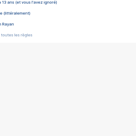
 a 13 ans (et vous l'avez ignoré)
e (littéralement)
im Rayan
 toutes les règles
s les jeux vidéo
us choquant de Rockstar ? - Le scandale BULLY
e plus moche de Steam
du RÊVE tourne au CAUCHEMAR
pendant 8 heures
it… à tort
umiliés par un jeu vidéo
ire - Final Fantasy 8
ti un empire - Age of Empires