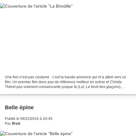
Une fois n’est pas coutume : c’est la bande-annonce qui m’a attiré vers ce
film. Un premier film donc pas de référence metteur en scène et Christa
Théret pas vraiment convaincante jusque là (Lol, Le bruit des glaçons),
surtout après le navet Le village...
Belle épine
Publié le 09/11/2010 à 20:45
Par
ffred