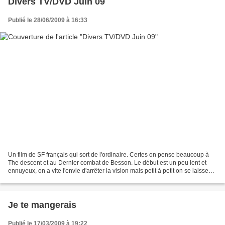
Divers TV/DVD Juin 09
Publié le 28/06/2009 à 16:33
Un film de SF français qui sort de l'ordinaire. Certes on pense beaucoup à
The descent et au Dernier combat de Besson. Le début est un peu lent et
ennuyeux, on a vite l'envie d'arrêter la vision mais petit à petit on se laisse
prendre par une ambiance...
Je te mangerais
Publié le 17/03/2009 à 19:22