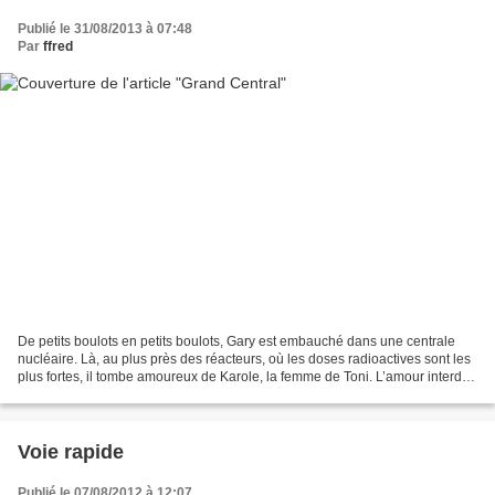
Publié le 31/08/2013 à 07:48
Par
ffred
De petits boulots en petits boulots, Gary est embauché dans une centrale
nucléaire. Là, au plus près des réacteurs, où les doses radioactives sont les
plus fortes, il tombe amoureux de Karole, la femme de Toni. L’amour interdit
et les radiations contaminent...
Voie rapide
Publié le 07/08/2012 à 12:07