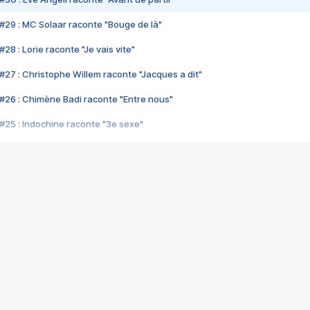
#29 : MC Solaar raconte "Bouge de là"
28 : Lorie raconte "Je vais vite"
#27 : Christophe Willem raconte "Jacques a dit"
#26 : Chimène Badi raconte "Entre nous"
#25 : Indochine raconte "3e sexe"
#24 : Zaho raconte "C'est chelou"
#23 : Patrick Bruel raconte "Au café des délices"
#22 : Kyo raconte "Le chemin"
#21 : Nolwenn Leroy raconte "Cassé"
#20 : Patrick Hernandez raconte "Born to be alive"
#19 : Lorie raconte "Près de moi"
#18 : Michael Jones raconte "A nos actes manqués" (avec Jean-Jacque