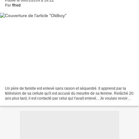
Publié le 06/01/2014 à 16:22
Par
ffred
Un père de famille est enlevé sans raison et séquestré. Il apprend par la
télévision de sa cellule qu'il est accusé du meurtre de sa femme. Relâché 20
ans plus tard, il est contacté par celui qui l'avait enlevé... Je voulais revoir
l'original de Park...