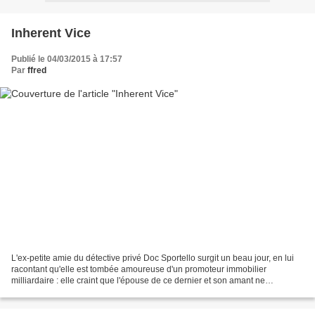
Inherent Vice
Publié le 04/03/2015 à 17:57
Par
ffred
L'ex-petite amie du détective privé Doc Sportello surgit un beau jour, en lui
racontant qu'elle est tombée amoureuse d'un promoteur immobilier
milliardaire : elle craint que l'épouse de ce dernier et son amant ne
conspirent tous les deux pour faire interner...