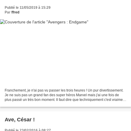
Publié le 11/05/2019 à 15:29
Par
ffred
Franchement, je n'ai pas vu passer les trois heures ! Un pur divertissement.
Je ne suis pas un grand fan des super héros Marvel mais j'ai une fois de
plus passé un très bon moment. Il faut dire que techniquement c'est vraiment
superbe. Et puis quel casting...
Ave, César !
Publié le 23/02/2016 à 08:27