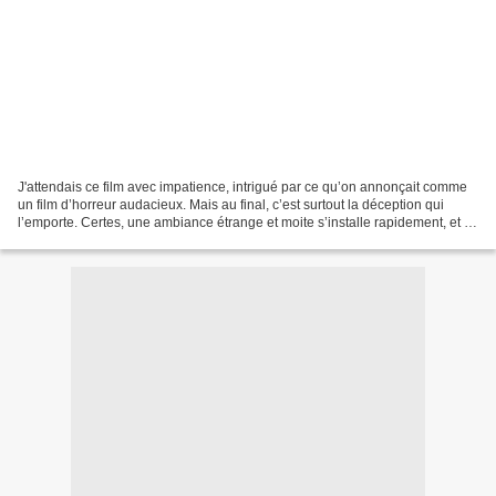
J'attendais ce film avec impatience, intrigué par ce qu’on annonçait comme
un film d’horreur audacieux. Mais au final, c’est surtout la déception qui
l’emporte. Certes, une ambiance étrange et moite s’installe rapidement, et la
tension est plutôt bien...