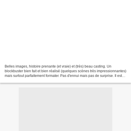
Belles images, histoire prenante (et vraie) et (très) beau casting. Un
blockbuster bien fait et bien réalisé (quelques scènes très impressionnantes)
mais surtout parfaitement formater. Pas d'ennui mais pas de surprise. Il est
loin le temps des films islandais...