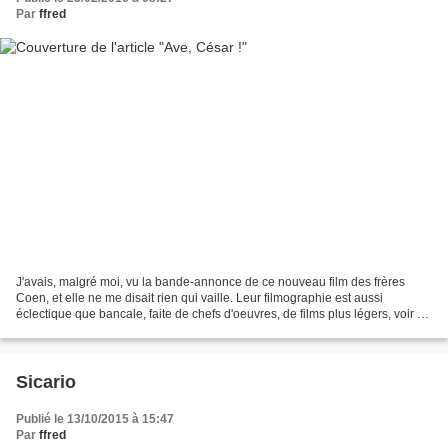
Par
ffred
J'avais, malgré moi, vu la bande-annonce de ce nouveau film des frères
Coen, et elle ne me disait rien qui vaille. Leur filmographie est aussi
éclectique que bancale, faite de chefs d'oeuvres, de films plus légers, voir de
plus insignifiants. C’est plutôt...
Sicario
Publié le 13/10/2015 à 15:47
Par
ffred