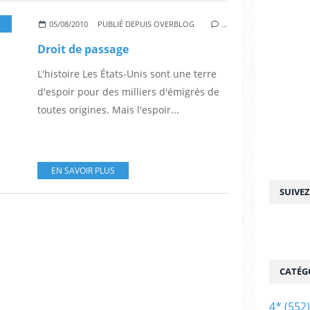
JIM STURGESS
,
HARRISON FORD
,
ASHLEY JUDD
,
RAY LIOTTA
,
MAHERSHALA ALI
,
J
05/08/2010
PUBLIÉ DEPUIS OVERBLOG
…
Droit de passage
L'histoire Les États-Unis sont une terre
d'espoir pour des milliers d'émigrés de
toutes origines. Mais l'espoir...
EN SAVOIR PLUS
SUIVE
CATÉG
4*
(552)