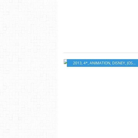
2013
,
4*
,
ANIMATION
,
DISNEY
,
JOSH GAD