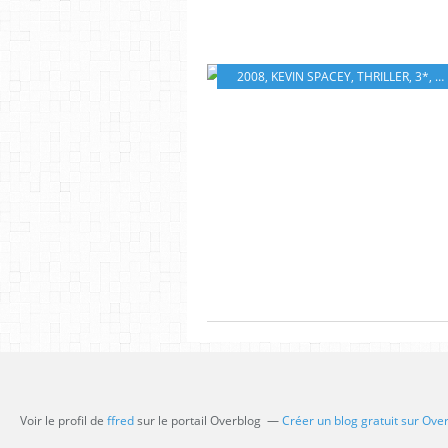
2008
,
KEVIN SPACEY
,
THRILLER
,
3*
,
J
Voir le profil de
ffred
sur le portail Overblog
Créer un blog gratuit sur Ove