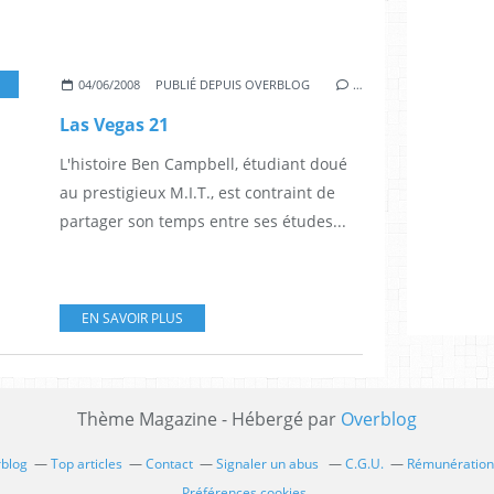
IM STURGESS
,
LAURENCE FISHBURNE
,
JOSH GAD
04/06/2008
PUBLIÉ DEPUIS OVERBLOG
…
Las Vegas 21
L'histoire Ben Campbell, étudiant doué
au prestigieux M.I.T., est contraint de
partager son temps entre ses études...
EN SAVOIR PLUS
Thème Magazine - Hébergé par
Overblog
rblog
Top articles
Contact
Signaler un abus
C.G.U.
Rémunération 
Préférences cookies