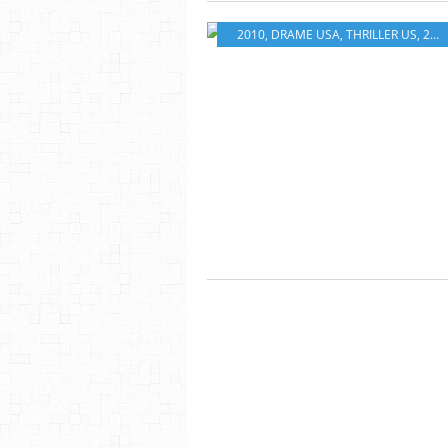
2010
,
DRAME USA
,
THRILLER US
,
2*
,