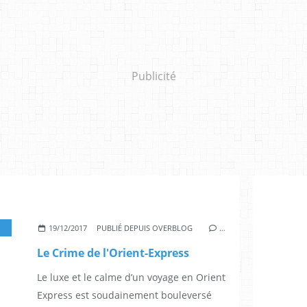
Publicité
,
MICHELLE PFEIFFER
,
JOHNNY DEPP
,
PENÉLOPE CRUZ
,
WILLEM DAFOE
,
DAISY
19/12/2017
PUBLIÉ DEPUIS OVERBLOG
…
Le Crime de l'Orient-Express
Le luxe et le calme d’un voyage en Orient
Express est soudainement bouleversé