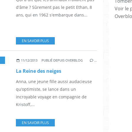
Tomber 7
d'âme ? Sûrement pas le petit Ethan, 8
Voir le 
ans, qui en 1962 s'embarque dans...
Overbl
EN SAVOIR PLUS
,
ALAN TUDYK
11/12/2013
PUBLIÉ DEPUIS OVERBLOG
…
La Reine des neiges
Anna, une jeune fille aussi audacieuse
qu’optimiste, se lance dans un
incroyable voyage en compagnie de
Kristoff,...
EN SAVOIR PLUS