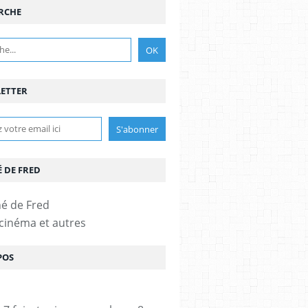
RCHE
ETTER
É DE FRED
 cinéma et autres
POS
JOSH GAD
,
1.5*