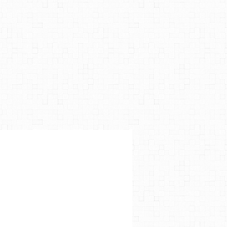
 RIDLEY
,
JUDI DENCH
,
OLIVIA COLMAN
,
DEREK JACOBI
,
JOSH GAD
,
LUCY BOYNT