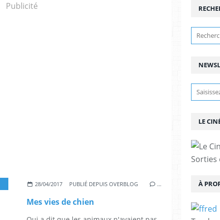
Publicité
RECHE
NEWSL
LE CIN
Sorties
À PRO
,
DENNIS QUAID
,
BRITT ROBERTSON
,
JOHN ORTIZ
,
JULIET RYLANCE
,
28/04/2017
PUBLIÉ DEPUIS OVERBLOG
…
Mes vies de chien
Qui a dit que les animaux n'avaient pas