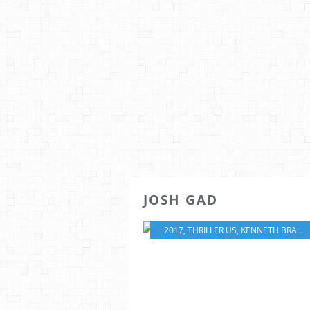
JOSH GAD
2017
,
THRILLER US
,
KENNETH BRANAGH