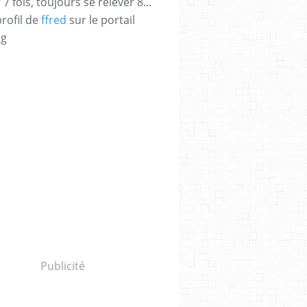
 fois, toujours se relever 8...
profil de
ffred
sur le portail
og
Publicité