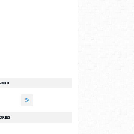
OSH GAD
,
CLIFF CURTIS
Z-MOI
ORIES