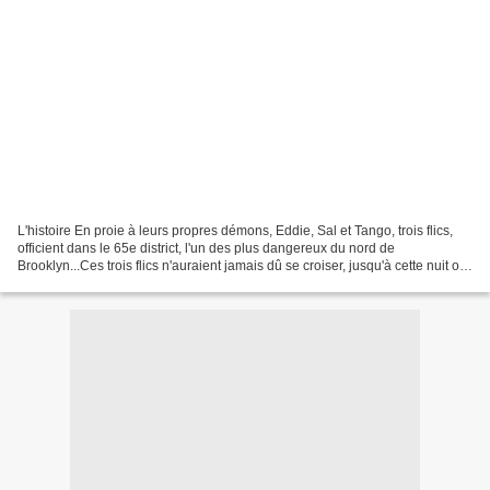
L'histoire En proie à leurs propres démons, Eddie, Sal et Tango, trois flics,
officient dans le 65e district, l'un des plus dangereux du nord de
Brooklyn...Ces trois flics n'auraient jamais dû se croiser, jusqu'à cette nuit où
l'enfer s'est déchaîné à...