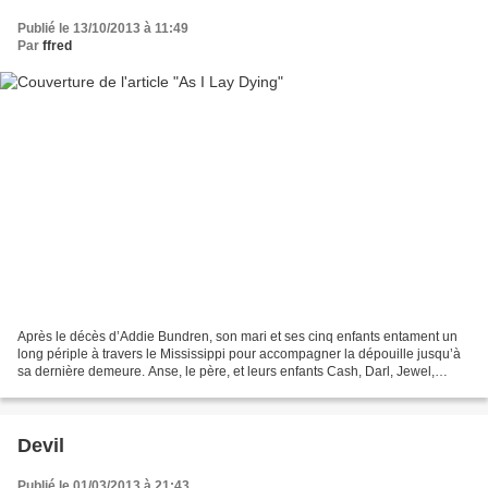
Publié le 13/10/2013 à 11:49
Par
ffred
Après le décès d’Addie Bundren, son mari et ses cinq enfants entament un
long périple à travers le Mississippi pour accompagner la dépouille jusqu’à
sa dernière demeure. Anse, le père, et leurs enfants Cash, Darl, Jewel,
Dewey Dell et le plus jeune, Vardaman,...
Devil
Publié le 01/03/2013 à 21:43