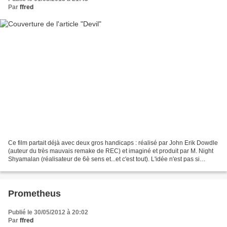
Par
ffred
Ce film partait déjà avec deux gros handicaps : réalisé par John Erik Dowdle
(auteur du très mauvais remake de REC) et imaginé et produit par M. Night
Shyamalan (réalisateur de 6è sens et...et c'est tout). L'idée n'est pas si
mauvaise mais elle n'est...
Prometheus
Publié le 30/05/2012 à 20:02
Par
ffred