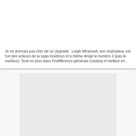
Je ne donnais pas cher de ce Upgrade : Leigh Whannell, son réalisateur, est
l'un des acteurs de la saga Insidious et a même dirigé le numéro 3 (pas le
meilleur). Sorti en plus dans l'indifférence générale (casting et metteur en
scène inconnus en France)...