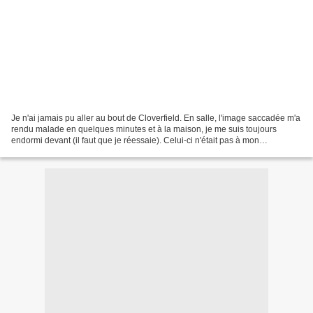
Je n'ai jamais pu aller au bout de Cloverfield. En salle, l'image saccadée m'a
rendu malade en quelques minutes et à la maison, je me suis toujours
endormi devant (il faut que je réessaie). Celui-ci n'était pas à mon
programme à l'origine, mais la rumeur...