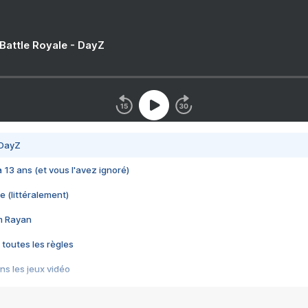
 Battle Royale - DayZ
 DayZ
 a 13 ans (et vous l'avez ignoré)
e (littéralement)
im Rayan
 toutes les règles
s les jeux vidéo
us choquant de Rockstar ? - Le scandale BULLY