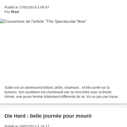
Publié le 17/01/2014 à 06:47
Par
ffred
Sutter est un adolescent brillant, drôle, charmant... et très porté sur la
boisson. Son quotidien est chamboulé par sa rencontre avec la timide
Aimee, une jeune femme totalement différente de lui. Vu un peu par hasard.
L'affiche nous annonce « par les...
Die Hard : belle journée pour mourir
Publié le 19/02/2013 à 14:17