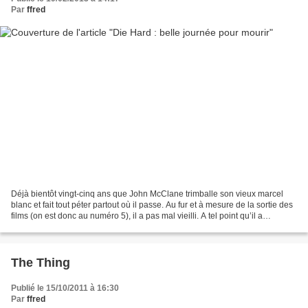
Par
ffred
Déjà bientôt vingt-cinq ans que John McClane trimballe son vieux marcel
blanc et fait tout péter partout où il passe. Au fur et à mesure de la sortie des
films (on est donc au numéro 5), il a pas mal vieilli. A tel point qu’il a
maintenant besoin d’une...
The Thing
Publié le 15/10/2011 à 16:30
Par
ffred