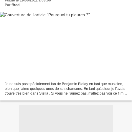
Publié le 19/06/2011 à 08:00
Par
ffred
Je ne suis pas spécialement fan de Benjamin Biolay en tant que musicien,
bien que j'aime quelques unes de ses chansons. En tant qu'acteur je l'avais
trouvé très bien dans Stella . Si vous ne l'aimez pas, n'allez pas voir ce film, il
est de tous les plans...