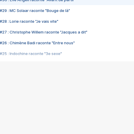
#29 : MC Solaar raconte "Bouge de là"
28 : Lorie raconte "Je vais vite"
#27 : Christophe Willem raconte "Jacques a dit"
#26 : Chimène Badi raconte "Entre nous"
#25 : Indochine raconte "3e sexe"
#24 : Zaho raconte "C'est chelou"
#23 : Patrick Bruel raconte "Au café des délices"
#22 : Kyo raconte "Le chemin"
#21 : Nolwenn Leroy raconte "Cassé"
#20 : Patrick Hernandez raconte "Born to be alive"
#19 : Lorie raconte "Près de moi"
#18 : Michael Jones raconte "A nos actes manqués" (avec Jean-Jacque