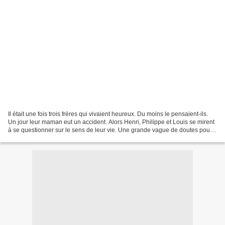
Il était une fois trois frères qui vivaient heureux. Du moins le pensaient-ils.
Un jour leur maman eut un accident. Alors Henri, Philippe et Louis se mirent
à se questionner sur le sens de leur vie. Une grande vague de doutes pour
ces quarantenaires versaillais...