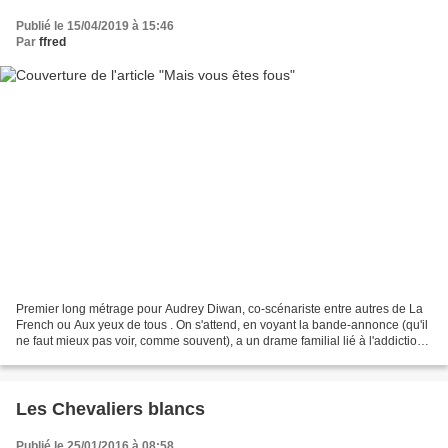
Publié le 15/04/2019 à 15:46
Par
ffred
Premier long métrage pour Audrey Diwan, co-scénariste entre autres de La
French ou Aux yeux de tous . On s'attend, en voyant la bande-annonce (qu'il
ne faut mieux pas voir, comme souvent), a un drame familial lié à l'addiction
doublé d'une affaire judiciaire....
Les Chevaliers blancs
Publié le 25/01/2016 à 08:58