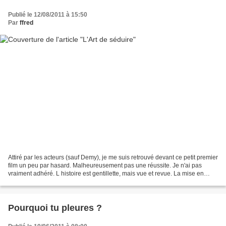
Publié le 12/08/2011 à 15:50
Par
ffred
Attiré par les acteurs (sauf Demy), je me suis retrouvé devant ce petit premier
film un peu par hasard. Malheureusement pas une réussite. Je n'ai pas
vraiment adhéré. L histoire est gentillette, mais vue et revue. La mise en
scène est bien trop sage et...
Pourquoi tu pleures ?