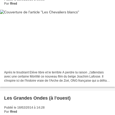
Par
ffred
Après le troublant Elève libre et le terrible A perdre la raison , j'attendais
avec une certaine fébrilité ce nouveau film du belge Joachim Lafosse. Il
s'inspire ici de l'histoire vraie de l'Arche de Zoé, ONG française qui a défrayé
la chronique en 2007...
Les Grandes Ondes (à l'ouest)
Publié le 18/02/2014 à 14:28
Par
ffred