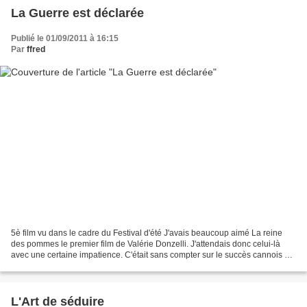
La Guerre est déclarée
Publié le 01/09/2011 à 16:15
Par
ffred
5è film vu dans le cadre du Festival d'été J'avais beaucoup aimé La reine
des pommes le premier film de Valérie Donzelli. J'attendais donc celui-là
avec une certaine impatience. C'était sans compter sur le succès cannois et
l'excellent bouche à oreille...
L'Art de séduire