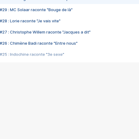
#29 : MC Solaar raconte "Bouge de là"
28 : Lorie raconte "Je vais vite"
#27 : Christophe Willem raconte "Jacques a dit"
#26 : Chimène Badi raconte "Entre nous"
#25 : Indochine raconte "3e sexe"
#24 : Zaho raconte "C'est chelou"
#23 : Patrick Bruel raconte "Au café des délices"
#22 : Kyo raconte "Le chemin"
#21 : Nolwenn Leroy raconte "Cassé"
#20 : Patrick Hernandez raconte "Born to be alive"
#19 : Lorie raconte "Près de moi"
#18 : Michael Jones raconte "A nos actes manqués" (avec Jean-Jacque