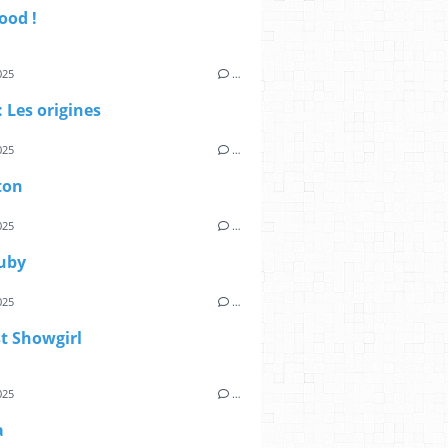
Good !
025
…
: Les origines
025
…
ton
025
…
uby
025
…
t Showgirl
025
…
a