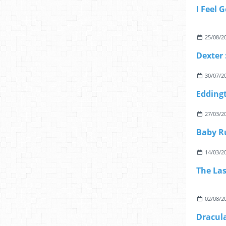
I Feel 
25/08/2
Dexter 
30/07/2
Edding
27/03/2
Baby R
14/03/2
The Las
02/08/2
Dracul