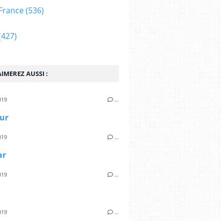
France
(536)
(427)
IMEREZ AUSSI :
019
…
ur
019
…
ar
019
…
019
…