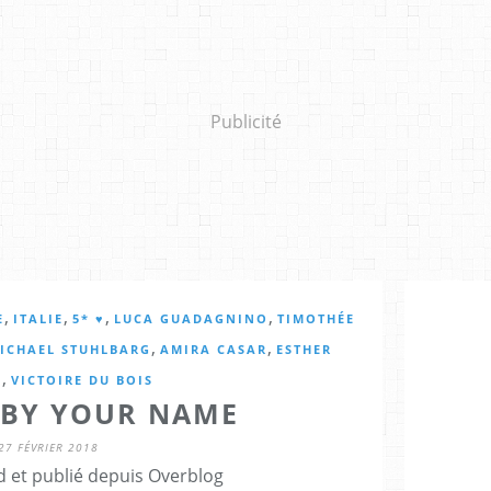
Publicité
,
,
,
,
E
ITALIE
5* ♥
LUCA GUADAGNINO
TIMOTHÉE
,
,
ICHAEL STUHLBARG
AMIRA CASAR
ESTHER
,
L
VICTOIRE DU BOIS
 BY YOUR NAME
27 FÉVRIER 2018
d et publié depuis Overblog