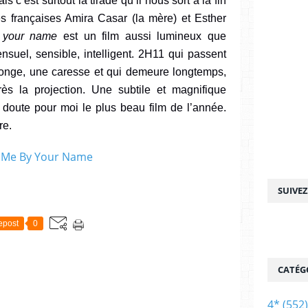
is c’est surtout la tirade qu’il nous sort à la fin
es françaises Amira Casar (la mère) et Esther
 your name
est un film aussi lumineux
que
nsuel, sensible, intelligent
.
2H11 qui passent
onge, une caresse
et qui demeure longtemps,
rès la projection
.
Une subtile et magnifique
s doute pour moi le
plus
beau film de l’année.
re.
SUIVE
epost
0
CATÉG
4*
(552)