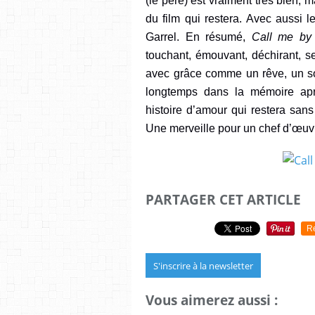
(le père) est vraiment très bien, ma
du film qui reste
ra
. Avec aussi l
Garrel.
En résumé,
Call me by
touchant, émouvant, déchirant,
se
avec grâce comme un rêve, un s
longtemps dans la mémoire
ap
histoire d’amour qui restera san
U
ne merveille
pour u
n chef d’œuv
PARTAGER CET ARTICLE
R
S'inscrire à la newsletter
Vous aimerez aussi :