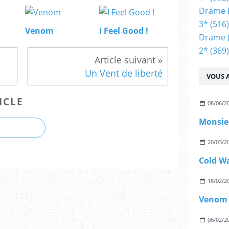
Drame 
3*
(516)
Venom
I Feel Good !
Drame
2*
(369)
Un Vent de liberté
VOUS A
ICLE
08/06/2
Monsie
20/03/2
Cold W
18/02/2
Venom
06/02/2