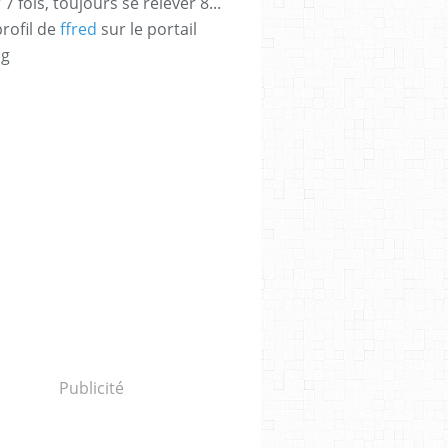
 fois, toujours se relever 8...
profil de
ffred
sur le portail
og
Publicité