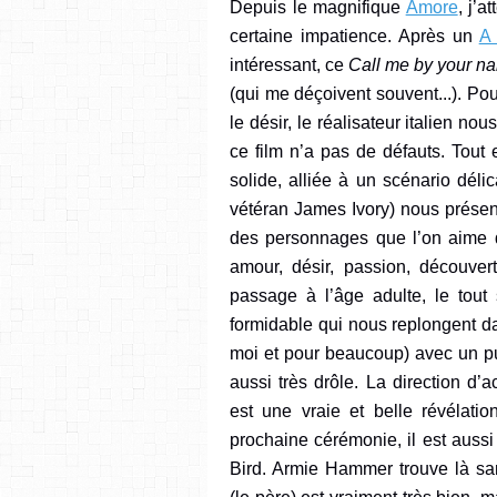
D
epuis le magnifique
Amore
, j’
certaine impatience. Après un
A 
intéressant, ce
Call me by your n
(qui me déçoivent souvent...). Pour
le désir, le réalisateur italien no
ce film n’a pas de défauts. Tout 
solide,
alliée
à
un
scénario
déli
vétéran James Ivory
) nous présen
des personnages que l’on aime 
amour, désir, passion, découvert
passage à l’âge adulte, le tou
formidable qui nous replongent 
moi et pour beaucoup)
avec un p
aussi
très drôle
.
La direction d’
est une vraie et belle révélati
prochaine cérémonie, il est aussi
Bird. Armie Hammer trouve là san