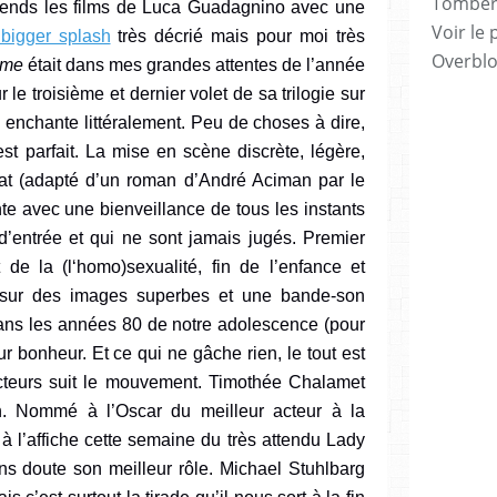
Tomber 7
attends les films de Luca Guadagnino avec une
Voir le 
bigger splash
très décrié mais pour moi très
Overbl
ame
était dans mes grandes attentes de l’année
 le troisième et dernier volet de sa trilogie sur
us enchante littéralement. Peu de choses à dire,
est parfait. La mise en scène discrète, légère,
cat
(adapté d’un roman d’
André
Aciman par le
te avec une bienveillance de tous les instants
d’entrée et qui
ne
sont jamais jugés. Premier
 de la (l‘homo)sexualité, fin de l’enfance et
t sur des images superbes et une bande-son
dans les années 80 de notre adolescence
(pour
ur bonheur.
Et ce qui ne gâche rien, le tout est
acteurs suit le mouvement. Timothée Chalamet
on. Nommé à l’Oscar du meilleur acteur à la
 à l’affiche cette semaine du très attendu Lady
s doute son meilleur rôle. Michael Stuhlbarg