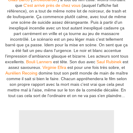
que
C'est arrivé près de chez vous
(auquel l'affiche fait
référence), on a tout de même notre lot de noirceur, de trash et
de loufoquerie. Ça commence plutôt calme, avec tout de même
une scène de suicide assez dérangeante. Puis à partir d'un
inexpliqué incendie avec un tout autant inexpliqué cadavre ça
part carrément en vrille et ça tourne au jeu de massacre
incontrôlé. Le scénario est un peu léger mais c'est tellement
barré que ça passe. Idem pour la mise en scène. On sent que ça
a été fait un peu dans l'urgence. Le noir et blanc accentue
l'impression d'ambiance glauque et bizarre. Les acteurs sont tous
excellents.
Bouli Lanners
est tête. Son duo avec
Saul Rubinek
est
assez savoureux.
Virginie Efira
est pour une fois très sobre, et
Aurélien Recoing
domine tout son petit monde de main de maître
comme il sait si bien le faire. Chacun appréhendera le film selon
son propre rapport avec la mort mais c'est vrai que cela peut
mettre mal à l'aise, même sur le ton de la comédie décalée. En
tout cas cela sort de l'ordinaire et on ne va pas s'en plaindre...