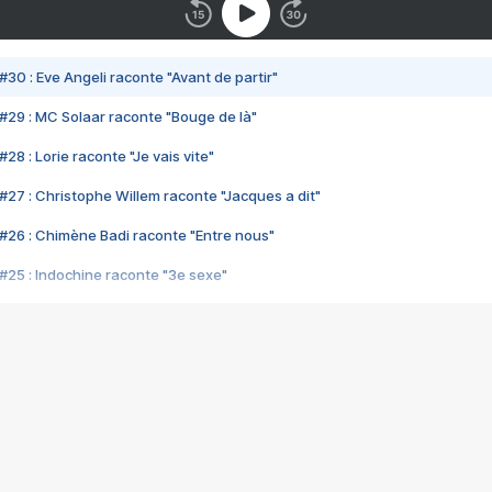
#30 : Eve Angeli raconte "Avant de partir"
#29 : MC Solaar raconte "Bouge de là"
28 : Lorie raconte "Je vais vite"
#27 : Christophe Willem raconte "Jacques a dit"
#26 : Chimène Badi raconte "Entre nous"
#25 : Indochine raconte "3e sexe"
#24 : Zaho raconte "C'est chelou"
#23 : Patrick Bruel raconte "Au café des délices"
#22 : Kyo raconte "Le chemin"
#21 : Nolwenn Leroy raconte "Cassé"
#20 : Patrick Hernandez raconte "Born to be alive"