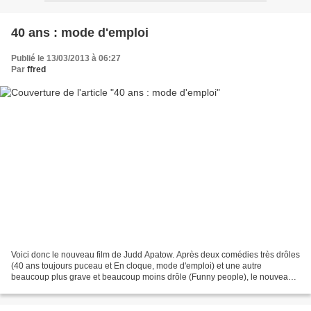
40 ans : mode d'emploi
Publié le 13/03/2013 à 06:27
Par
ffred
Voici donc le nouveau film de Judd Apatow. Après deux comédies très drôles
(40 ans toujours puceau et En cloque, mode d'emploi) et une autre
beaucoup plus grave et beaucoup moins drôle (Funny people), le nouveau
pape du comique américain se plante complètement...