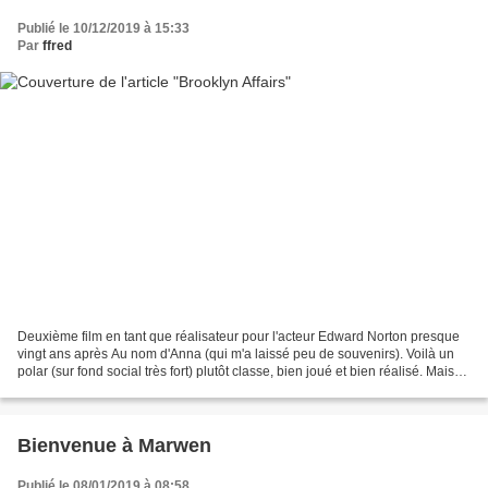
Publié le 10/12/2019 à 15:33
Par
ffred
Deuxième film en tant que réalisateur pour l'acteur Edward Norton presque
vingt ans après Au nom d'Anna (qui m'a laissé peu de souvenirs). Voilà un
polar (sur fond social très fort) plutôt classe, bien joué et bien réalisé. Mais
on est tout de même loin...
Bienvenue à Marwen
Publié le 08/01/2019 à 08:58