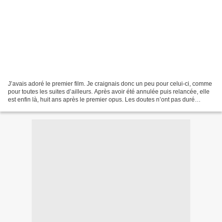
J’avais adoré le premier film. Je craignais donc un peu pour celui-ci, comme
pour toutes les suites d’ailleurs. Après avoir été annulée puis relancée, elle
est enfin là, huit ans après le premier opus. Les doutes n’ont pas duré
longtemps, j’ai beaucoup...