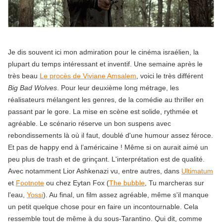
Je dis souvent ici mon admiration pour le cinéma israélien, la
plupart du temps intéressant et inventif. Une semaine après le
très beau
Le procès de Viviane Amsalem
, voici le très différent
Big Bad Wolves
. Pour leur deuxième long métrage, les
réalisateurs mélangent les genres, de la comédie au thriller en
passant par le gore. La mise en scène est solide, rythmée et
agréable. Le scénario réserve un bon suspens avec
rebondissements là où il faut, doublé d'une humour assez féroce.
Et pas de happy end à l’américaine ! Même si on aurait aimé un
peu plus de trash et de grinçant. L'interprétation est de qualité.
Avec notamment Lior Ashkenazi vu, entre autres, dans
Ultimatum
et
Footnote
ou chez Eytan Fox (
The bubble
, Tu marcheras sur
l'eau,
Yossi
). Au final, un film assez agréable, même s'il manque
un petit quelque chose pour en faire un incontournable. Cela
ressemble tout de même à du sous-Tarantino. Qui dit, comme