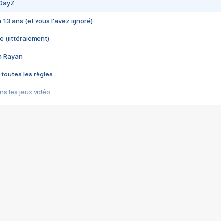
 DayZ
 a 13 ans (et vous l'avez ignoré)
e (littéralement)
im Rayan
 toutes les règles
s les jeux vidéo
us choquant de Rockstar ? - Le scandale BULLY
e plus moche de Steam
du RÊVE tourne au CAUCHEMAR
pendant 8 heures
it… à tort
umiliés par un jeu vidéo
ire - Final Fantasy 8