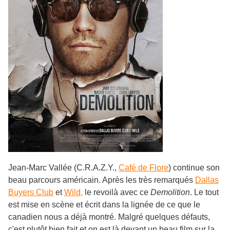
Jean-Marc Vallée (C.R.A.Z.Y.,
Café de Flore
) continue son
beau parcours américain. Après les très remarqués
Dallas
Buyers Club
et
Wild,
le revoilà avec ce
Demolition
. Le tout
est mise en scène et écrit dans la lignée de ce que le
canadien nous a déjà montré. Malgré quelques défauts,
c'est plutôt bien fait et on est là devant un beau film sur la