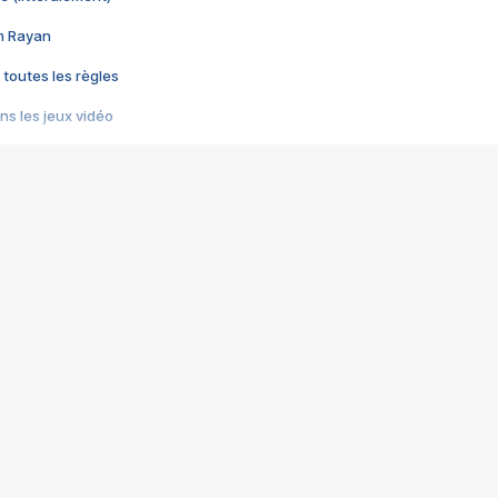
im Rayan
 toutes les règles
s les jeux vidéo
us choquant de Rockstar ? - Le scandale BULLY
e plus moche de Steam
du RÊVE tourne au CAUCHEMAR
pendant 8 heures
it… à tort
umiliés par un jeu vidéo
ire - Final Fantasy 8
ti un empire - Age of Empires
story DOFUS